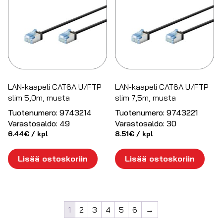
LAN-kaapeli CAT6A U/FTP
LAN-kaapeli CAT6A U/FTP
slim 5,0m, musta
slim 7,5m, musta
Tuotenumero:
9743214
Tuotenumero:
9743221
Varastosaldo:
49
Varastosaldo:
30
6.44
€
/ kpl
8.51
€
/ kpl
Lisää ostoskoriin
Lisää ostoskoriin
1
2
3
4
5
6
→