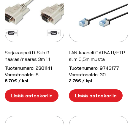
Sarjakaapeli D-Sub 9
LAN-kaapeli CAT6A U/FTP
naaras/naaras 3m 1:1
slim 0,5m musta
Tuotenumero:
2301141
Tuotenumero:
9743177
Varastosaldo:
8
Varastosaldo:
30
6.70
€
/ kpl
2.76
€
/ kpl
Lisää ostoskoriin
Lisää ostoskoriin