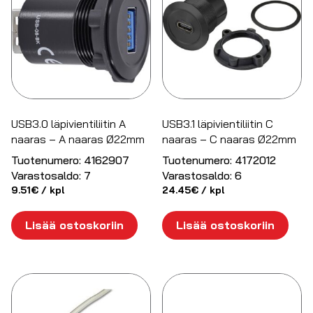
USB3.0 läpivientiliitin A
USB3.1 läpivientiliitin C
naaras – A naaras Ø22mm
naaras – C naaras Ø22mm
Tuotenumero:
4162907
Tuotenumero:
4172012
Varastosaldo:
7
Varastosaldo:
6
9.51
€
/ kpl
24.45
€
/ kpl
Lisää ostoskoriin
Lisää ostoskoriin