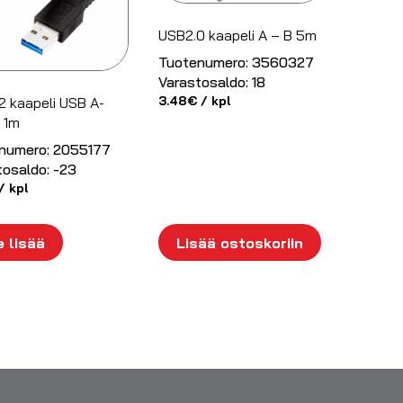
USB2.0 kaapeli A – B 5m
Tuotenumero:
3560327
Varastosaldo:
18
3.48
€
/ kpl
2 kaapeli USB A-
 1m
numero:
2055177
tosaldo:
-23
/ kpl
 lisää
Lisää ostoskoriin