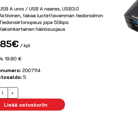
USB A uros / USB A naaras, USB3.0
Aktiivinen, takaa luotettavamman tiedonsiirron
Tiedonsiirtonopeus jopa 5Gbps
Kaksinkertainen häiriösuojaus
.85
€
/ kpl
%: 19.80 €
enumero:
2007114
stosaldo:
5
ä
ktiivinen
+
SB3.0
atkokaapeli
Lisää ostoskoriin
m
äärä