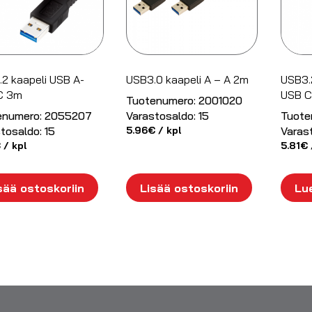
2 kaapeli USB A-
USB3.0 kaapeli A – A 2m
USB3.
C 3m
USB C
Tuotenumero:
2001020
enumero:
2055207
Varastosaldo:
15
Tuote
tosaldo:
15
5.96
€
/ kpl
Varas
€
/ kpl
5.81
€
sää ostoskoriin
Lisää ostoskoriin
Lue