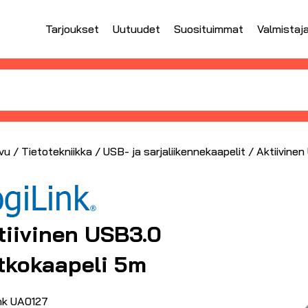
Tarjoukset
Uutuudet
Suosituimmat
Valmistaj
vu
/
Tietotekniikka
/
USB- ja sarjaliikennekaapelit
/ Aktiivine
tiivinen USB3.0
tkokaapeli 5m
ink UA0127