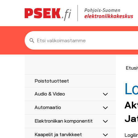
Etsi:
Etusi
Poistotuotteet
Audio & Video
Ak
Antennit
Automaatio
5G/4G/3G/GPS
Antennitarvikkeet
Ja
Anturit
UHF, VHF, FM
Elektroniikan komponentit
Asennustarvikkeet
Anturikaapelit ja -liittimet
Adapterit
Haaroittimet, jakajat
Etäohjaus ja ajastus
Moottorikondensaattorit
Audioadapterit
AV-Liittimet
Kaapelit ja tarvikkeet
Logil
Koaksiaalikaapelit liittimillä
Hälytysvalot ja -äänet