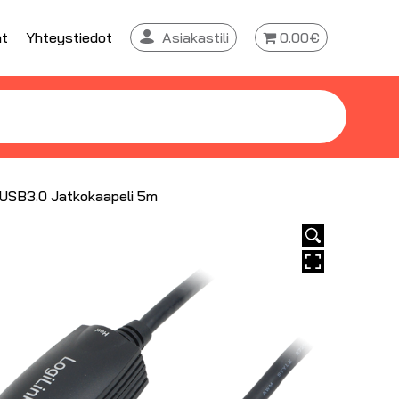
at
Yhteystiedot
Asiakastili
0.00€
n USB3.0 Jatkokaapeli 5m