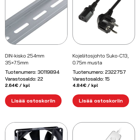
DIN-kisko 254mm
Kojeliitosjohto Suko-C13,
35×7.5mm
0.75m musta
Tuotenumero:
30119894
Tuotenumero:
2322757
Varastosaldo:
22
Varastosaldo:
15
2.64
€
/ kpl
4.84
€
/ kpl
Lisää ostoskoriin
Lisää ostoskoriin