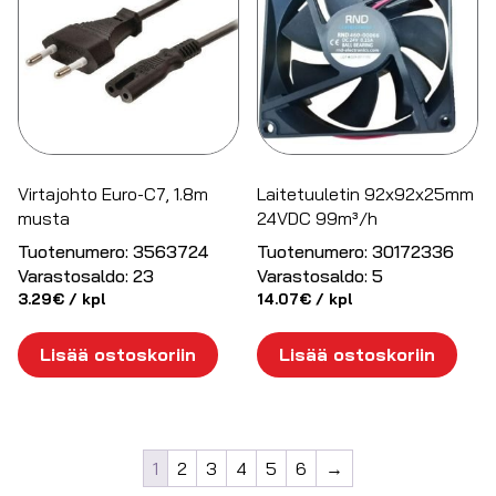
Virtajohto Euro-C7, 1.8m
Laitetuuletin 92x92x25mm
musta
24VDC 99m³/h
Tuotenumero:
3563724
Tuotenumero:
30172336
Varastosaldo:
23
Varastosaldo:
5
3.29
€
/ kpl
14.07
€
/ kpl
Lisää ostoskoriin
Lisää ostoskoriin
1
2
3
4
5
6
→