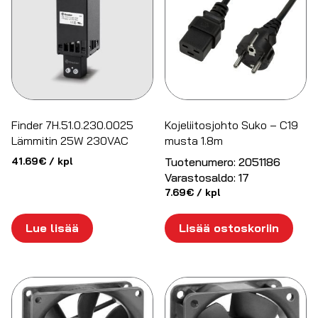
Finder 7H.51.0.230.0025
Kojeliitosjohto Suko – C19
Lämmitin 25W 230VAC
musta 1.8m
41.69
€
/ kpl
Tuotenumero:
2051186
Varastosaldo:
17
7.69
€
/ kpl
Lue lisää
Lisää ostoskoriin