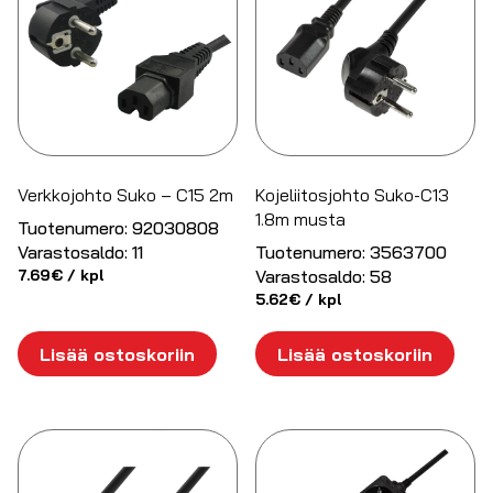
Verkkojohto Suko – C15 2m
Kojeliitosjohto Suko-C13
1.8m musta
Tuotenumero:
92030808
Varastosaldo:
11
Tuotenumero:
3563700
7.69
€
/ kpl
Varastosaldo:
58
5.62
€
/ kpl
Lisää ostoskoriin
Lisää ostoskoriin