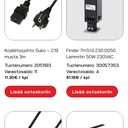
Kojeliitosjohto Suko – C19
Finder 7H.51.0.230.0050
musta 3m
Lämmitin 50W 230VAC
Tuotenumero:
2051193
Tuotenumero:
30057353
Varastosaldo:
11
Varastosaldo:
4
11.30
€
/ kpl
61.18
€
/ kpl
Lisää ostoskoriin
Lisää ostoskoriin