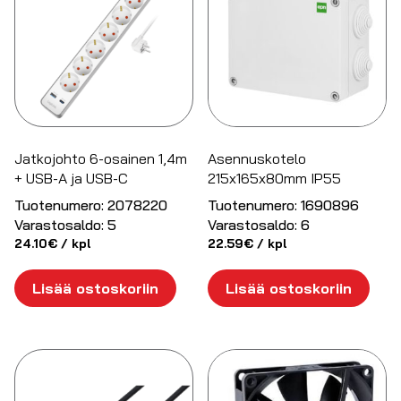
Jatkojohto 6-osainen 1,4m
Asennuskotelo
+ USB-A ja USB-C
215x165x80mm IP55
Tuotenumero:
2078220
Tuotenumero:
1690896
Varastosaldo:
5
Varastosaldo:
6
24.10
€
/ kpl
22.59
€
/ kpl
Lisää ostoskoriin
Lisää ostoskoriin