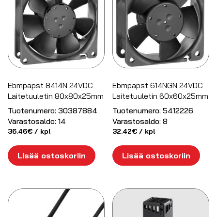
Ebmpapst 8414N 24VDC
Ebmpapst 614NGN 24VDC
Laitetuuletin 80x80x25mm
Laitetuuletin 60x60x25mm
Tuotenumero:
30387884
Tuotenumero:
5412226
Varastosaldo:
14
Varastosaldo:
8
36.46
€
/ kpl
32.42
€
/ kpl
Lisää ostoskoriin
Lisää ostoskoriin