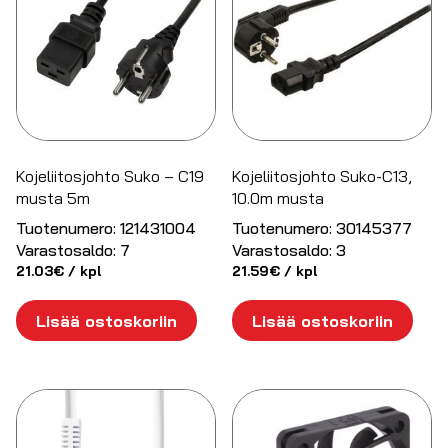
Kojeliitosjohto Suko – C19
Kojeliitosjohto Suko-C13,
musta 5m
10.0m musta
Tuotenumero:
121431004
Tuotenumero:
30145377
Varastosaldo:
7
Varastosaldo:
3
21.03
€
/ kpl
21.59
€
/ kpl
Lisää ostoskoriin
Lisää ostoskoriin