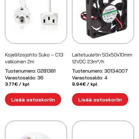
Kojeliitosjohto Suko – C13
Laitetuuletin 50x50x10mm
valkoinen 2m
12VDC 23m³/h
Tuotenumero:
0281381
Tuotenumero:
30134007
Varastosaldo:
36
Varastosaldo:
4
3.77
€
/ kpl
9.94
€
/ kpl
Lisää ostoskoriin
Lisää ostoskoriin