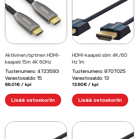
Aktiivinen/optinen HDMI-
HDMI-kaapeli slim 4K/60
kaapeli 15m 4K 60Hz
Hz 1m
Tuotenumero:
4723593
Tuotenumero:
9707025
Varastosaldo:
15
Varastosaldo:
13
66.01
€
/ kpl
13.60
€
/ kpl
Lisää ostoskoriin
Lisää ostoskoriin