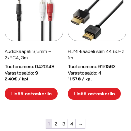
Audiokaapeli 3,5mm –
HDMI-kaapeli slim 4K 60Hz
2xRCA, 3m
1m
Tuotenumero:
0420148
Tuotenumero:
6151562
Varastosaldo:
9
Varastosaldo:
4
2.40
€
/ kpl
11.57
€
/ kpl
Lisää ostoskoriin
Lisää ostoskoriin
1
2
3
4
→