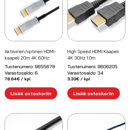
Aktiivinen/optinen HDMI-
High Speed HDMI Kaapeli
kaapeli 20m 4K 60Hz
4K 30Hz 1.0m
Tuotenumero:
9655678
Tuotenumero:
9606205
Varastosaldo:
6
Varastosaldo:
34
78.64
€
/ kpl
3.33
€
/ kpl
Lisää ostoskoriin
Lisää ostoskoriin