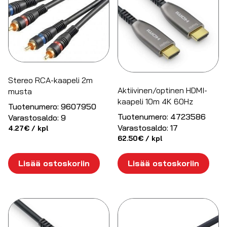
Stereo RCA-kaapeli 2m
Aktiivinen/optinen HDMI-
musta
kaapeli 10m 4K 60Hz
Tuotenumero:
9607950
Tuotenumero:
4723586
Varastosaldo:
9
Varastosaldo:
17
4.27
€
/ kpl
62.50
€
/ kpl
Lisää ostoskoriin
Lisää ostoskoriin