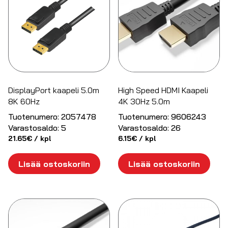
DisplayPort kaapeli 5.0m
High Speed HDMI Kaapeli
8K 60Hz
4K 30Hz 5.0m
Tuotenumero:
2057478
Tuotenumero:
9606243
Varastosaldo:
5
Varastosaldo:
26
21.65
€
/ kpl
6.15
€
/ kpl
Lisää ostoskoriin
Lisää ostoskoriin