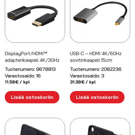
DisplayPort/HDMI™
USB-C – HDMI 4K/60Hz
adapterikaapeli 4K/30Hz
sovitinkaapeli 15cm
Tuotenumero:
9678813
Tuotenumero:
2062236
Varastosaldo:
16
Varastosaldo:
3
11.58
€
/ kpl
31.38
€
/ kpl
Lisää ostoskoriin
Lisää ostoskoriin