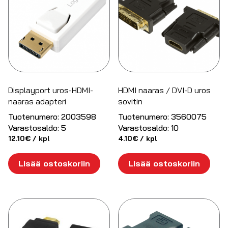
Displayport uros-HDMI-
HDMI naaras / DVI-D uros
naaras adapteri
sovitin
Tuotenumero:
2003598
Tuotenumero:
3560075
Varastosaldo:
5
Varastosaldo:
10
12.10
€
/ kpl
4.10
€
/ kpl
Lisää ostoskoriin
Lisää ostoskoriin