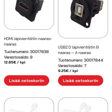
HDMl läpivientiliitin naaras-
naaras
USB2.0 läpivientiliitin B
Tuotenumero:
30017838
naaras – A naaras
Varastosaldo:
9
Tuotenumero:
30017844
12.85
€
/ kpl
Varastosaldo:
7
9.25
€
/ kpl
Lisää ostoskoriin
Lisää ostoskoriin