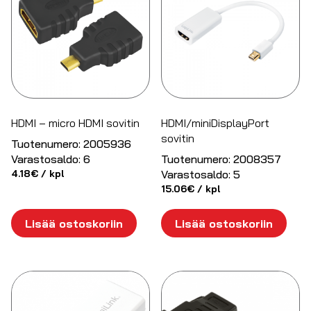
HDMI – micro HDMI sovitin
HDMI/miniDisplayPort
sovitin
Tuotenumero:
2005936
Varastosaldo:
6
Tuotenumero:
2008357
4.18
€
/ kpl
Varastosaldo:
5
15.06
€
/ kpl
Lisää ostoskoriin
Lisää ostoskoriin