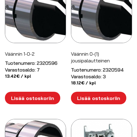
Väännin 1-0-2
Väännin 0-(1)
jousipalautteinen
Tuotenumero:
2320596
Varastosaldo:
7
Tuotenumero:
2320594
13.42
€
/ kpl
Varastosaldo:
3
18.12
€
/ kpl
Lisää ostoskoriin
Lisää ostoskoriin