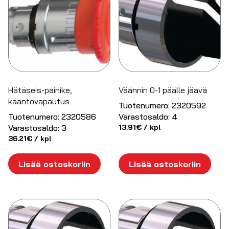
Hätäseis-painike,
Väännin 0-1 päälle jäävä
kääntövapautus
Tuotenumero:
2320592
Tuotenumero:
2320586
Varastosaldo:
4
Varastosaldo:
3
13.91
€
/ kpl
36.21
€
/ kpl
Lisää ostoskoriin
Lisää ostoskoriin