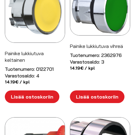
Painike lukkiutuva vihreä
Painike lukkiutuva
Tuotenumero:
2362976
keltainen
Varastosaldo:
3
14.19
€
/ kpl
Tuotenumero:
0122701
Varastosaldo:
4
14.19
€
/ kpl
Lisää ostoskoriin
Lisää ostoskoriin