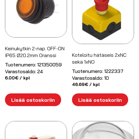
Keinukytkin 2-nap. OFF-ON
Koteloitu hätäseis 2xNC
IP65 Ø20.2mm Oranssi
sekä 1xNO
Tuotenumero:
121350059
Tuotenumero:
1222337
Varastosaldo:
24
Varastosaldo:
10
6.00
€
/ kpl
46.69
€
/ kpl
Lisää ostoskoriin
Lisää ostoskoriin