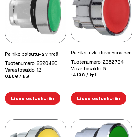
Painike lukkiutuva punainen
Painike palautuva vihreä
Tuotenumero:
2362734
Tuotenumero:
2320420
Varastosaldo:
5
Varastosaldo:
12
14.19
€
/ kpl
8.28
€
/ kpl
Lisää ostoskoriin
Lisää ostoskoriin