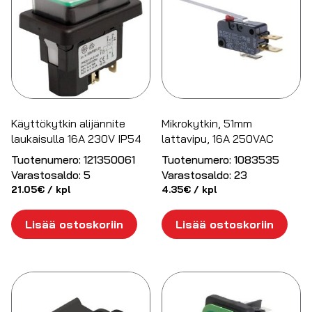
Käyttökytkin alijännite
Mikrokytkin, 51mm
laukaisulla 16A 230V IP54
lattavipu, 16A 250VAC
Tuotenumero:
121350061
Tuotenumero:
1083535
Varastosaldo:
5
Varastosaldo:
23
21.05
€
/ kpl
4.35
€
/ kpl
Lisää ostoskoriin
Lisää ostoskoriin