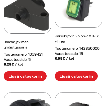
Keinukytkin 2p on-off IP65
vihreä
Jalkakytkimen
yhdistyssarja
Tuotenumero:
142350000
Varastosaldo:
18
Tuotenumero:
1059421
6.98
€
/ kpl
Varastosaldo:
5
9.29
€
/ kpl
Lisää ostoskoriin
Lisää ostoskoriin