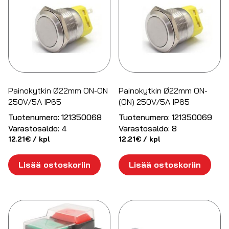
Painokytkin Ø22mm ON-ON
Painokytkin Ø22mm ON-
250V/5A IP65
(ON) 250V/5A IP65
Tuotenumero:
121350068
Tuotenumero:
121350069
Varastosaldo:
4
Varastosaldo:
8
12.21
€
/ kpl
12.21
€
/ kpl
Lisää ostoskoriin
Lisää ostoskoriin