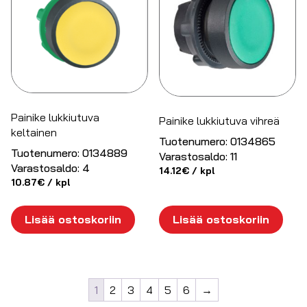
Painike lukkiutuva
Painike lukkiutuva vihreä
keltainen
Tuotenumero:
0134865
Tuotenumero:
0134889
Varastosaldo:
11
Varastosaldo:
4
14.12
€
/ kpl
10.87
€
/ kpl
Lisää ostoskoriin
Lisää ostoskoriin
1
2
3
4
5
6
→