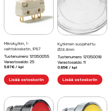
Mikrokytkin, 1-
Kytkimen suojahattu
vaihtokosketin, IP67
Ø24.4mm
Tuotenumero:
121350055
Tuotenumero:
121350018
Varastosaldo:
25
Varastosaldo:
11
5.87
€
/ kpl
0.65
€
/ kpl
Lisää ostoskoriin
Lisää ostoskoriin