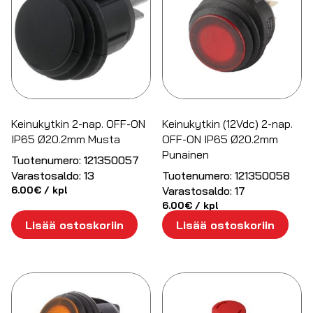
Keinukytkin 2-nap. OFF-ON
Keinukytkin (12Vdc) 2-nap.
IP65 Ø20.2mm Musta
OFF-ON IP65 Ø20.2mm
Punainen
Tuotenumero:
121350057
Varastosaldo:
13
Tuotenumero:
121350058
6.00
€
/ kpl
Varastosaldo:
17
6.00
€
/ kpl
Lisää ostoskoriin
Lisää ostoskoriin