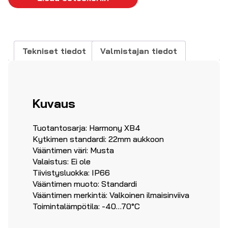
päälle
jäävä
määrä
Tekniset tiedot
Valmistajan tiedot
Kuvaus
Tuotantosarja: Harmony XB4
Kytkimen standardi: 22mm aukkoon
Vääntimen väri: Musta
Valaistus: Ei ole
Tiivistysluokka: IP66
Vääntimen muoto: Standardi
Vääntimen merkintä: Valkoinen ilmaisinviiva
Toimintalämpötila: -40…70°C