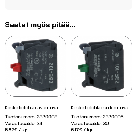
Saatat myös pitää...
Kosketinlohko avautuva
Kosketinlohko sulkeutuva
Tuotenumero:
2320998
Tuotenumero:
2320996
Varastosaldo:
24
Varastosaldo:
30
5.62
€
/ kpl
6.17
€
/ kpl