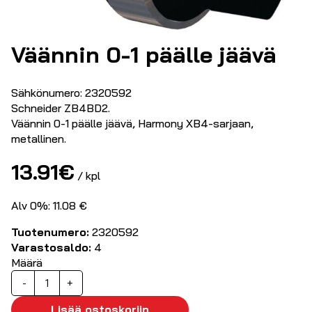
Väännin 0-1 päälle jäävä
Sähkönumero: 2320592
Schneider ZB4BD2.
Väännin 0-1 päälle jäävä, Harmony XB4-sarjaan,
metallinen.
13.91
€
/ kpl
Alv 0%: 11.08 €
Tuotenumero:
2320592
Varastosaldo:
4
Määrä
Väännin
-
+
0-
1
Lisää ostoskoriin