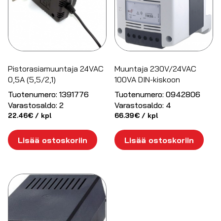
Pistorasiamuuntaja 24VAC
Muuntaja 230V/24VAC
0,5A (5,5/2,1)
100VA DIN-kiskoon
Tuotenumero:
1391776
Tuotenumero:
0942806
Varastosaldo:
2
Varastosaldo:
4
22.46
€
/ kpl
66.39
€
/ kpl
Lisää ostoskoriin
Lisää ostoskoriin