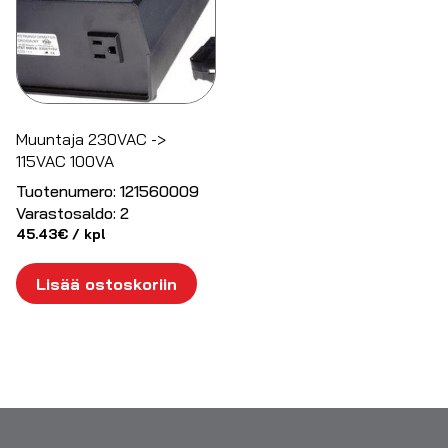
Muuntaja 230VAC ->
115VAC 100VA
Tuotenumero:
121560009
Varastosaldo:
2
45.43
€
/ kpl
Lisää ostoskoriin