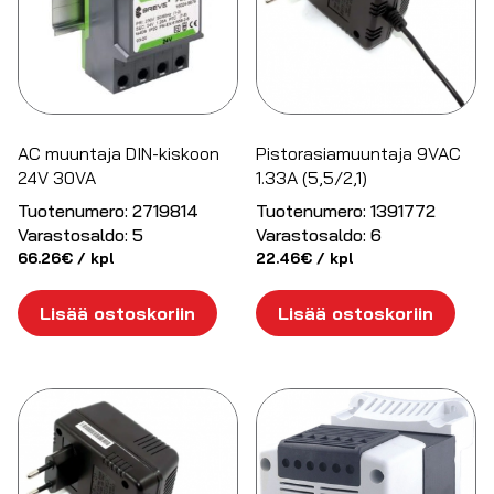
AC muuntaja DIN-kiskoon
Pistorasiamuuntaja 9VAC
24V 30VA
1.33A (5,5/2,1)
Tuotenumero:
2719814
Tuotenumero:
1391772
Varastosaldo:
5
Varastosaldo:
6
66.26
€
/ kpl
22.46
€
/ kpl
Lisää ostoskoriin
Lisää ostoskoriin