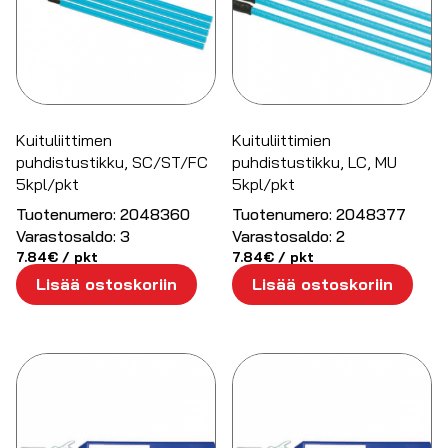
Kuituliittimen
Kuituliittimien
puhdistustikku, SC/ST/FC
puhdistustikku, LC, MU
5kpl/pkt
5kpl/pkt
Tuotenumero:
2048360
Tuotenumero:
2048377
Varastosaldo:
3
Varastosaldo:
2
7.84
€
/ pkt
7.84
€
/ pkt
Lisää ostoskoriin
Lisää ostoskoriin