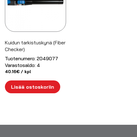
Kuidun tarkistuskynä (Fiber
Checker)
Tuotenumero:
2049077
Varastosaldo:
4
40.16
€
/ kpl
Lisää ostoskoriin