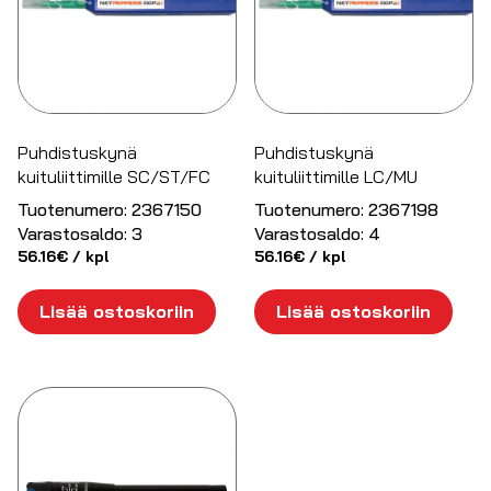
Puhdistuskynä
Puhdistuskynä
kuituliittimille SC/ST/FC
kuituliittimille LC/MU
Tuotenumero:
2367150
Tuotenumero:
2367198
Varastosaldo:
3
Varastosaldo:
4
56.16
€
/ kpl
56.16
€
/ kpl
Lisää ostoskoriin
Lisää ostoskoriin