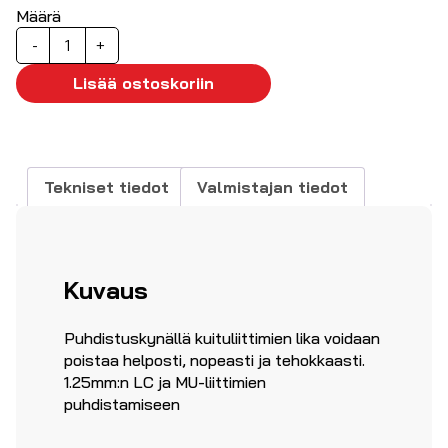
Määrä
Puhdistuskynä
-
+
kuituliittimille
LC/MU
Lisää ostoskoriin
määrä
Tekniset tiedot
Valmistajan tiedot
Kuvaus
Puhdistuskynällä kuituliittimien lika voidaan
poistaa helposti, nopeasti ja tehokkaasti.
1.25mm:n LC ja MU-liittimien
puhdistamiseen