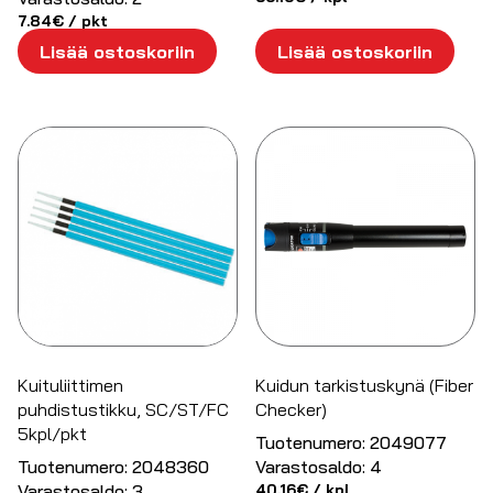
7.84
€
/ pkt
Lisää ostoskoriin
Lisää ostoskoriin
Kuituliittimen
Kuidun tarkistuskynä (Fiber
puhdistustikku, SC/ST/FC
Checker)
5kpl/pkt
Tuotenumero:
2049077
Tuotenumero:
2048360
Varastosaldo:
4
Varastosaldo:
3
40.16
€
/ kpl