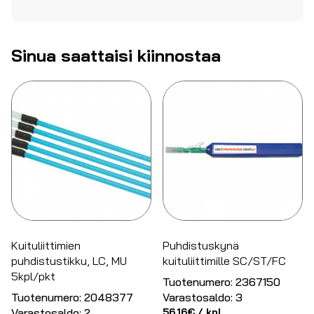
Sinua saattaisi kiinnostaa
Kuituliittimien
Puhdistuskynä
puhdistustikku, LC, MU
kuituliittimille SC/ST/FC
5kpl/pkt
Tuotenumero:
2367150
Tuotenumero:
2048377
Varastosaldo:
3
Varastosaldo:
2
56.16
€
/ kpl