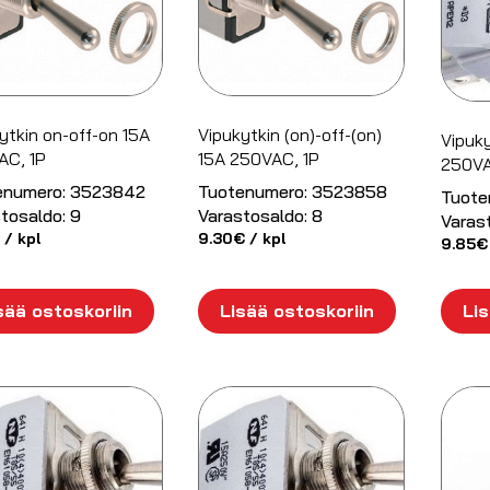
ytkin on-off-on 15A
Vipukytkin (on)-off-(on)
Vipuky
AC, 1P
15A 250VAC, 1P
250VA
enumero:
3523842
Tuotenumero:
3523858
Tuote
tosaldo:
9
Varastosaldo:
8
Varas
/ kpl
9.30
€
/ kpl
9.85
€
sää ostoskoriin
Lisää ostoskoriin
Lis