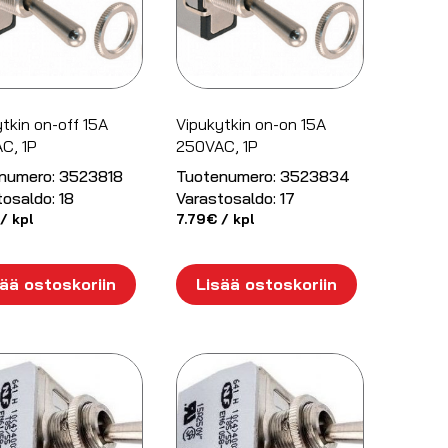
tkin on-off 15A
Vipukytkin on-on 15A
C, 1P
250VAC, 1P
numero:
3523818
Tuotenumero:
3523834
tosaldo:
18
Varastosaldo:
17
/ kpl
7.79
€
/ kpl
ää ostoskoriin
Lisää ostoskoriin