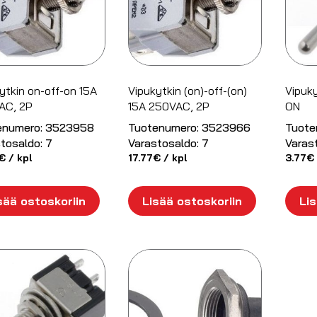
ytkin on-off-on 15A
Vipukytkin (on)-off-(on)
Vipuk
AC, 2P
15A 250VAC, 2P
ON
enumero:
3523958
Tuotenumero:
3523966
Tuote
tosaldo:
7
Varastosaldo:
7
Varas
€
/ kpl
17.77
€
/ kpl
3.77
€
sää ostoskoriin
Lisää ostoskoriin
Lis