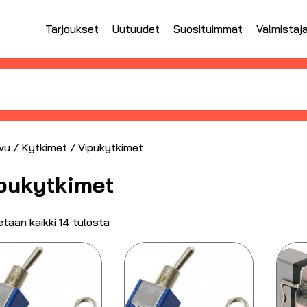
Tarjoukset
Uutuudet
Suosituimmat
Valmistaj
vu
/
Kytkimet
/ Vipukytkimet
pukytkimet
tään kaikki 14 tulosta