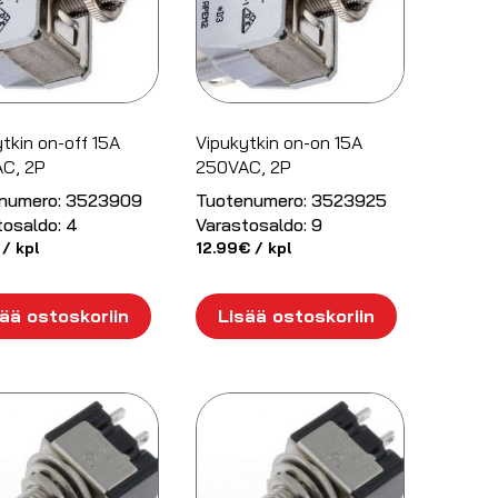
tkin on-off 15A
Vipukytkin on-on 15A
C, 2P
250VAC, 2P
numero:
3523909
Tuotenumero:
3523925
tosaldo:
4
Varastosaldo:
9
/ kpl
12.99
€
/ kpl
ää ostoskoriin
Lisää ostoskoriin