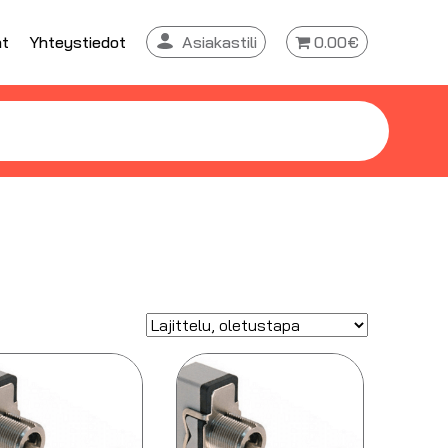
at
Yhteystiedot
Asiakastili
0.00€