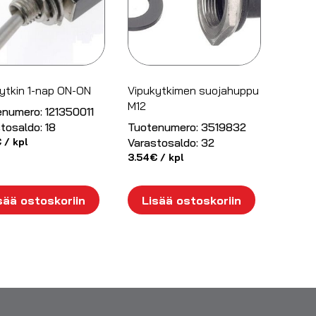
ytkin 1-nap ON-ON
Vipukytkimen suojahuppu
M12
enumero:
121350011
tosaldo:
18
Tuotenumero:
3519832
€
/ kpl
Varastosaldo:
32
3.54
€
/ kpl
sää ostoskoriin
Lisää ostoskoriin