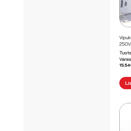
Vipuk
250V
Tuot
Varas
15.54
Li