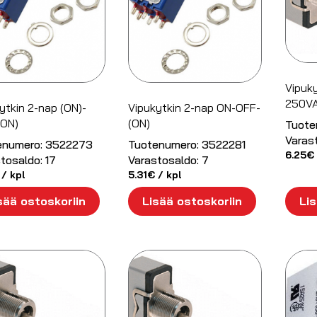
Vipuky
250VA
ytkin 2-nap (ON)-
Vipukytkin 2-nap ON-OFF-
(ON)
(ON)
Tuote
Varas
enumero:
3522273
Tuotenumero:
3522281
6.25
€
tosaldo:
17
Varastosaldo:
7
/ kpl
5.31
€
/ kpl
sää ostoskoriin
Lisää ostoskoriin
Lis