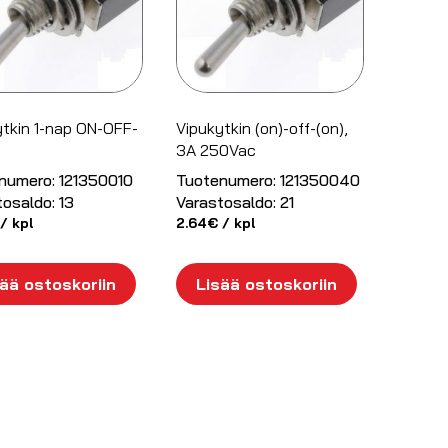
ytkin 1-nap ON-OFF-
Vipukytkin (on)-off-(on),
3A 250Vac
numero:
121350010
Tuotenumero:
121350040
tosaldo:
13
Varastosaldo:
21
/ kpl
2.64
€
/ kpl
ää ostoskoriin
Lisää ostoskoriin