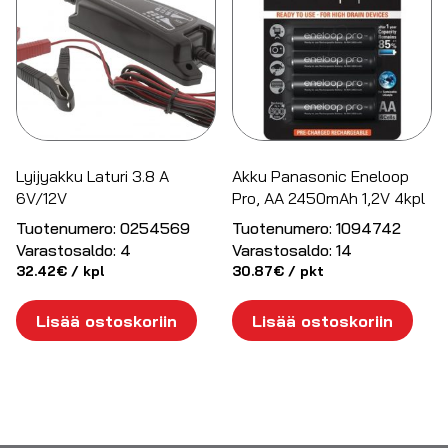
Lyijyakku Laturi 3.8 A
Akku Panasonic Eneloop
6V/12V
Pro, AA 2450mAh 1,2V 4kpl
Tuotenumero:
0254569
Tuotenumero:
1094742
Varastosaldo:
4
Varastosaldo:
14
32.42
€
/ kpl
30.87
€
/ pkt
Lisää ostoskoriin
Lisää ostoskoriin