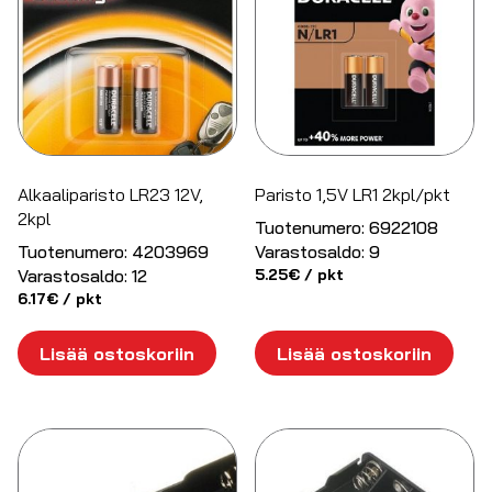
Alkaaliparisto LR23 12V,
Paristo 1,5V LR1 2kpl/pkt
2kpl
Tuotenumero:
6922108
Tuotenumero:
4203969
Varastosaldo:
9
Varastosaldo:
12
5.25
€
/ pkt
6.17
€
/ pkt
Lisää ostoskoriin
Lisää ostoskoriin