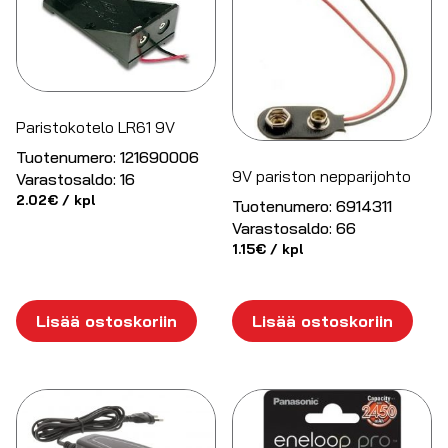
Paristokotelo LR61 9V
Tuotenumero:
121690006
9V pariston nepparijohto
Varastosaldo:
16
2.02
€
/ kpl
Tuotenumero:
6914311
Varastosaldo:
66
1.15
€
/ kpl
Lisää ostoskoriin
Lisää ostoskoriin