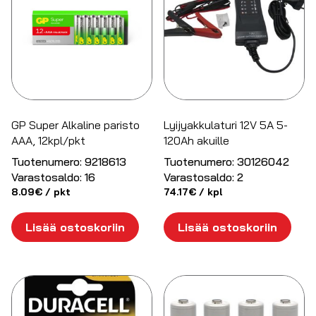
GP Super Alkaline paristo
Lyijyakkulaturi 12V 5A 5-
AAA, 12kpl/pkt
120Ah akuille
Tuotenumero:
9218613
Tuotenumero:
30126042
Varastosaldo:
16
Varastosaldo:
2
8.09
€
/ pkt
74.17
€
/ kpl
Lisää ostoskoriin
Lisää ostoskoriin