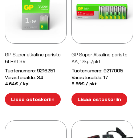
GP Super alkaline paristo
GP Super Alkaline paristo
6LR61 9V
AA, 12kpl/pkt
Tuotenumero:
9216251
Tuotenumero:
9217005
Varastosaldo:
34
Varastosaldo:
17
4.64
€
/ kpl
8.66
€
/ pkt
Lisää ostoskoriin
Lisää ostoskoriin