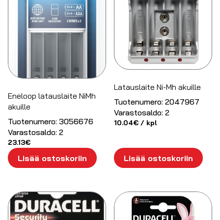
Latauslaite Ni-Mh akuille
Eneloop latauslaite NiMh
Tuotenumero:
2047967
akuille
Varastosaldo:
2
Tuotenumero:
3056676
10.04
€
/ kpl
Varastosaldo:
2
23.13
€
Lisää ostoskoriin
Lisää ostoskoriin