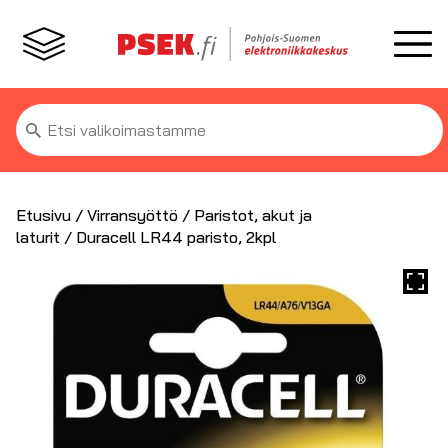
Etsi:
Etusivu
/
Virransyöttö
/
Paristot, akut ja
laturit
/ Duracell LR44 paristo, 2kpl