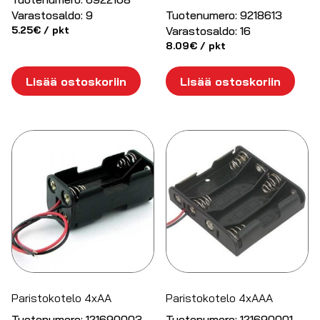
Varastosaldo:
9
Tuotenumero:
9218613
5.25
€
/ pkt
Varastosaldo:
16
8.09
€
/ pkt
Lisää ostoskoriin
Lisää ostoskoriin
Paristokotelo 4xAA
Paristokotelo 4xAAA
Tuotenumero:
121690003
Tuotenumero:
121690001