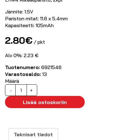
Jännite: 1.5V
Pariston mitat: 11.6 x 5.4mm
Kapasiteetti: 105mAh
2.80
€
/ pkt
Alv 0%: 2.23 €
Tuotenumero:
6921546
Varastosaldo:
13
Määrä
Duracell
-
+
LR44
paristo,
Lisää ostoskoriin
2kpl
määrä
Tekniset tiedot