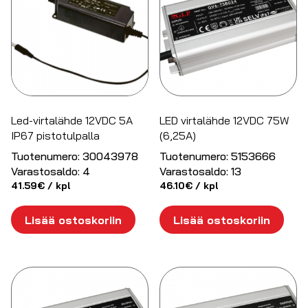
Led-virtalähde 12VDC 5A
LED virtalähde 12VDC 75W
IP67 pistotulpalla
(6,25A)
Tuotenumero:
30043978
Tuotenumero:
5153666
Varastosaldo:
4
Varastosaldo:
13
41.59
€
/ kpl
46.10
€
/ kpl
Lisää ostoskoriin
Lisää ostoskoriin