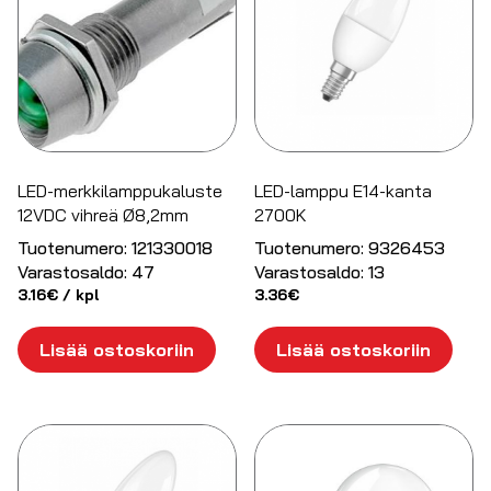
LED-merkkilamppukaluste
LED-lamppu E14-kanta
12VDC vihreä Ø8,2mm
2700K
Tuotenumero:
121330018
Tuotenumero:
9326453
Varastosaldo:
47
Varastosaldo:
13
3.16
€
/ kpl
3.36
€
Lisää ostoskoriin
Lisää ostoskoriin