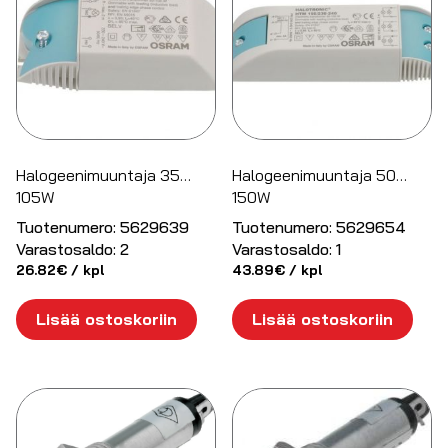
Halogeenimuuntaja 35…
Halogeenimuuntaja 50…
105W
150W
Tuotenumero:
5629639
Tuotenumero:
5629654
Varastosaldo:
2
Varastosaldo:
1
26.82
€
/ kpl
43.89
€
/ kpl
Lisää ostoskoriin
Lisää ostoskoriin