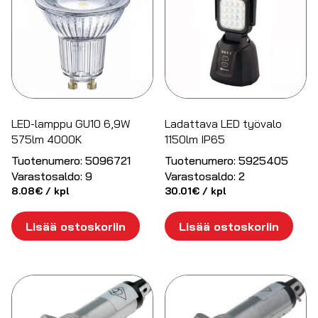
LED-lamppu GU10 6,9W
Ladattava LED työvalo
575lm 4000K
1150lm IP65
Tuotenumero:
5096721
Tuotenumero:
5925405
Varastosaldo:
9
Varastosaldo:
2
8.08
€
/ kpl
30.01
€
/ kpl
Lisää ostoskoriin
Lisää ostoskoriin