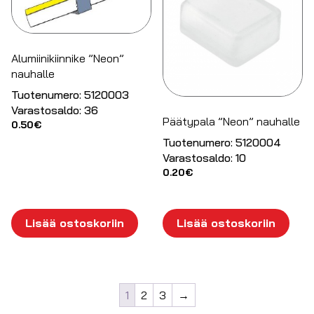
Alumiinikiinnike ”Neon”
nauhalle
Tuotenumero:
5120003
Varastosaldo:
36
Päätypala ”Neon” nauhalle
0.50
€
Tuotenumero:
5120004
Varastosaldo:
10
0.20
€
Lisää ostoskoriin
Lisää ostoskoriin
1
2
3
→