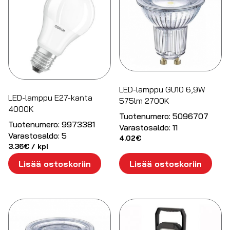
LED-lamppu GU10 6,9W
LED-lamppu E27-kanta
575lm 2700K
4000K
Tuotenumero:
5096707
Tuotenumero:
9973381
Varastosaldo:
11
Varastosaldo:
5
4.02
€
3.36
€
/ kpl
Lisää ostoskoriin
Lisää ostoskoriin