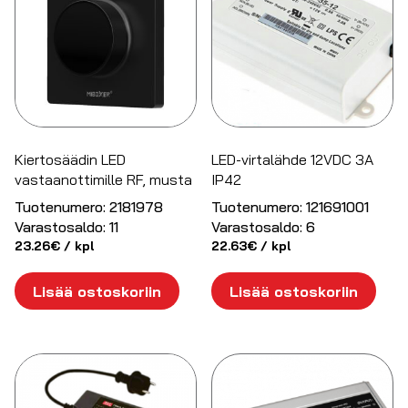
Kiertosäädin LED
LED-virtalähde 12VDC 3A
vastaanottimille RF, musta
IP42
Tuotenumero:
2181978
Tuotenumero:
121691001
Varastosaldo:
11
Varastosaldo:
6
23.26
€
/ kpl
22.63
€
/ kpl
Lisää ostoskoriin
Lisää ostoskoriin