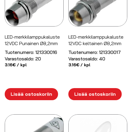
LED-merkkilamppukaluste
LED-merkkilamppukaluste
12VDC Punainen Ø8,2mm
12VDC keltainen Ø8,2mm
Tuotenumero:
121330016
Tuotenumero:
121330017
Varastosaldo:
20
Varastosaldo:
40
3.16
€
/ kpl
3.16
€
/ kpl
Lisää ostoskoriin
Lisää ostoskoriin