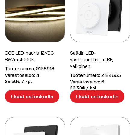
COB LED-nauha 12VDC
Säädin LED-
8W/m 4000K
vastaanottimille RF,
valkoinen
Tuotenumero:
5158913
Varastosaldo:
4
Tuotenumero:
2184665
28.30
€
/ kpl
Varastosaldo:
6
23.53
€
/ kpl
Lisää ostoskoriin
Lisää ostoskoriin