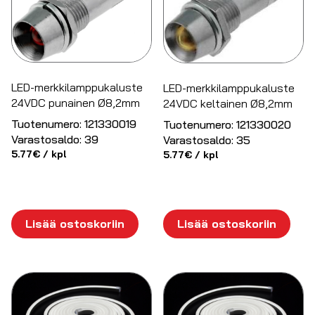
LED-merkkilamppukaluste
LED-merkkilamppukaluste
24VDC punainen Ø8,2mm
24VDC keltainen Ø8,2mm
Tuotenumero:
121330019
Tuotenumero:
121330020
Varastosaldo:
39
Varastosaldo:
35
5.77
€
/ kpl
5.77
€
/ kpl
Lisää ostoskoriin
Lisää ostoskoriin