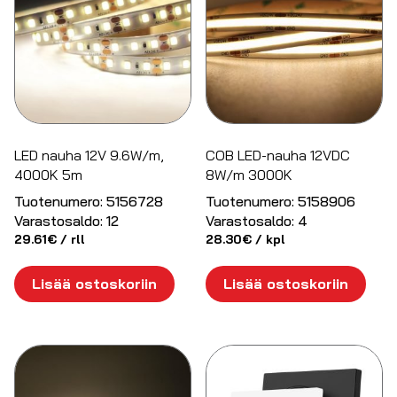
LED nauha 12V 9.6W/m,
COB LED-nauha 12VDC
4000K 5m
8W/m 3000K
Tuotenumero:
5156728
Tuotenumero:
5158906
Varastosaldo:
12
Varastosaldo:
4
29.61
€
/ rll
28.30
€
/ kpl
Lisää ostoskoriin
Lisää ostoskoriin