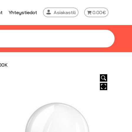
at
Yhteystiedot
Asiakastili
0.00€
00K