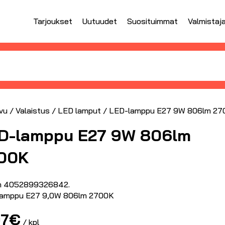
Tarjoukset
Uutuudet
Suosituimmat
Valmistaj
vu
/
Valaistus
/
LED lamput
/ LED-lamppu E27 9W 806lm 27
D-lamppu E27 9W 806lm
00K
m 4052899326842.
amppu E27 9,0W 806lm 2700K
07
€
/ kpl