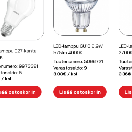
LED-lamppu GU10 6,9W
LED-l
lamppu E27-kanta
575lm 4000K
2700
K
Tuotenumero:
5096721
Tuote
enumero:
9973381
Varastosaldo:
9
Varas
tosaldo:
5
8.08
€
/ kpl
3.36
€
€
/ kpl
sää ostoskoriin
Lisää ostoskoriin
Lis