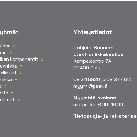
ryhmät
Yhteystiedot
Video
Pohjois-Suomen
tio
Elektroniikkakeskus
iikan komponentit
Kempeleentie 7A
ekniikka
90400 Oulu
vikkeet
niikka
08 311 9820 ja 08 377 614
s
myynti@psek.fi
öttö
Myymälä avoinna:
otteet
ma-pe, klo 8:00–16:00
Tietosuoja- ja rekisteris