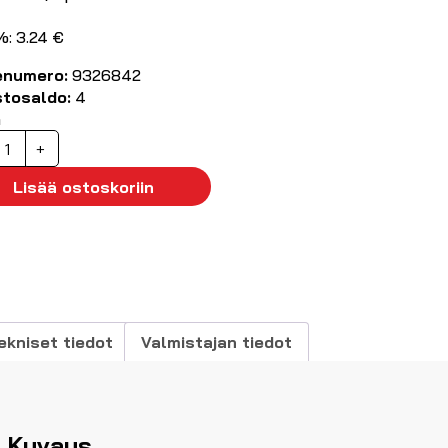
%: 3.24 €
enumero:
9326842
stosaldo:
4
ä
ED-
+
amppu
27
Lisää ostoskoriin
W
06lm
700K
äärä
ekniset tiedot
Valmistajan tiedot
Kuvaus