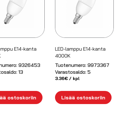
amppu E14-kanta
LED-lamppu E14-kanta
K
4000K
numero:
9326453
Tuotenumero:
9973367
tosaldo:
13
Varastosaldo:
5
3.36
€
/ kpl
ää ostoskoriin
Lisää ostoskoriin