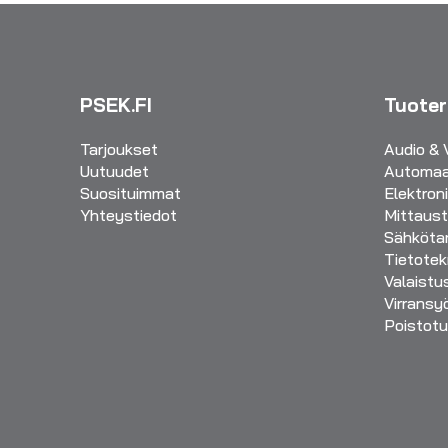
PSEK.FI
Tuote
Tarjoukset
Audio & 
Uutuudet
Automaa
Suosituimmat
Elektron
Yhteystiedot
Mittaust
Sähkötar
Tietotek
Valaistu
Virransy
Poistotu