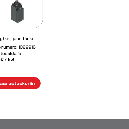
ytkin, jousitanko
enumero:
1089916
tosaldo:
5
0
€
/ kpl
sää ostoskoriin