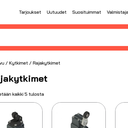
Tarjoukset
Uutuudet
Suosituimmat
Valmistaj
vu
/
Kytkimet
/ Rajakytkimet
jakytkimet
tään kaikki 5 tulosta