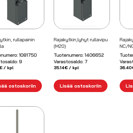
ytkin, rullapainin
Rajakytkin,lyhyt rullavipu
Rajaky
la
(M20)
NC/N
enumero:
1081750
Tuotenumero:
1406652
Tuote
tosaldo:
9
Varastosaldo:
7
Varas
€
/ kpl
35.14
€
/ kpl
36.40
sää ostoskoriin
Lisää ostoskoriin
Lis