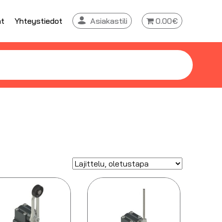
at
Yhteystiedot
Asiakastili
0.00€