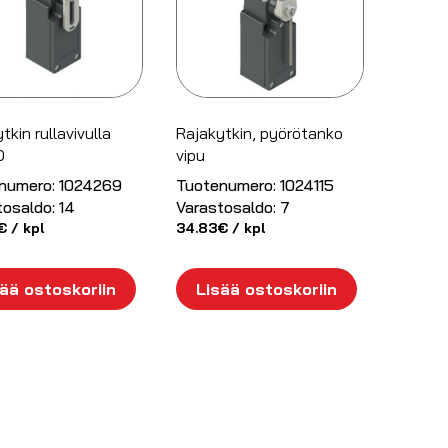
tkin rullavivulla
Rajakytkin, pyörötanko
O
vipu
numero:
1024269
Tuotenumero:
1024115
tosaldo:
14
Varastosaldo:
7
€
/ kpl
34.83
€
/ kpl
ää ostoskoriin
Lisää ostoskoriin