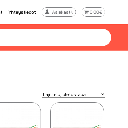
at
Yhteystiedot
Asiakastili
0.00€