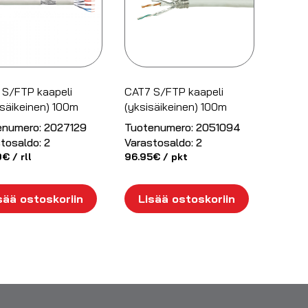
 S/FTP kaapeli
CAT7 S/FTP kaapeli
säikeinen) 100m
(yksisäikeinen) 100m
enumero:
2027129
Tuotenumero:
2051094
tosaldo:
2
Varastosaldo:
2
9
€
/ rll
96.95
€
/ pkt
sää ostoskoriin
Lisää ostoskoriin