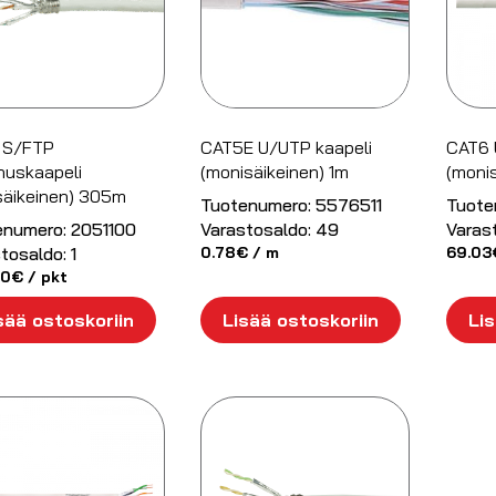
 S/FTP
CAT5E U/UTP kaapeli
CAT6 
nuskaapeli
(monisäikeinen) 1m
(moni
säikeinen) 305m
Tuotenumero:
5576511
Tuote
enumero:
2051100
Varastosaldo:
49
Varas
tosaldo:
1
0.78
€
/ m
69.03
00
€
/ pkt
sää ostoskoriin
Lisää ostoskoriin
Lis