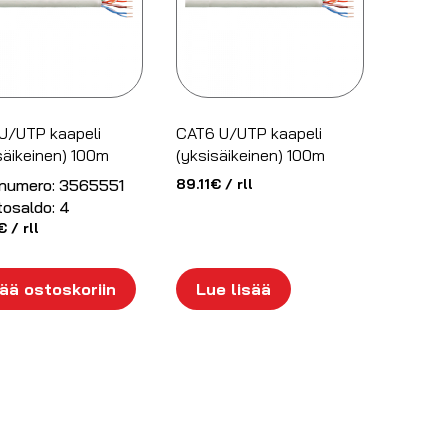
U/UTP kaapeli
CAT6 U/UTP kaapeli
säikeinen) 100m
(yksisäikeinen) 100m
numero:
3565551
89.11
€
/ rll
tosaldo:
4
€
/ rll
ää ostoskoriin
Lue lisää