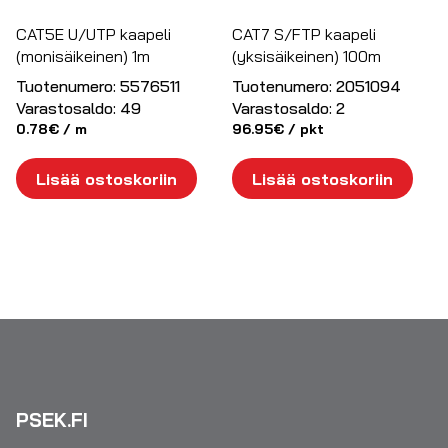
CAT5E U/UTP kaapeli
CAT7 S/FTP kaapeli
(monisäikeinen) 1m
(yksisäikeinen) 100m
Tuotenumero:
5576511
Tuotenumero:
2051094
Varastosaldo:
49
Varastosaldo:
2
0.78
€
/ m
96.95
€
/ pkt
Lisää ostoskoriin
Lisää ostoskoriin
PSEK.FI