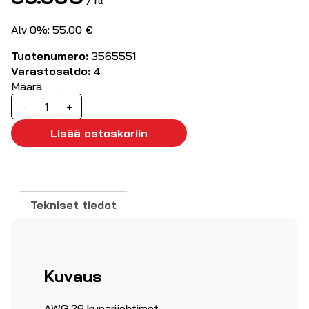
/ rll
Alv 0%: 55.00 €
Tuotenumero:
3565551
Varastosaldo:
4
Määrä
CAT6
-
+
U/UTP
kaapeli
Lisää ostoskoriin
(monisäikeinen)
100m
määrä
Tekniset tiedot
Kuvaus
AWG 26 kuparijohtimet