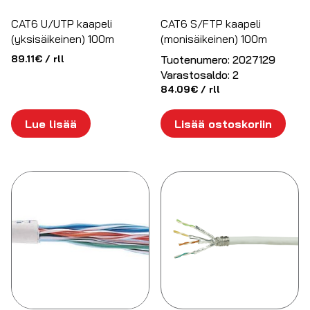
CAT6 U/UTP kaapeli
CAT6 S/FTP kaapeli
(yksisäikeinen) 100m
(monisäikeinen) 100m
89.11
€
/ rll
Tuotenumero:
2027129
Varastosaldo:
2
84.09
€
/ rll
Lue lisää
Lisää ostoskoriin