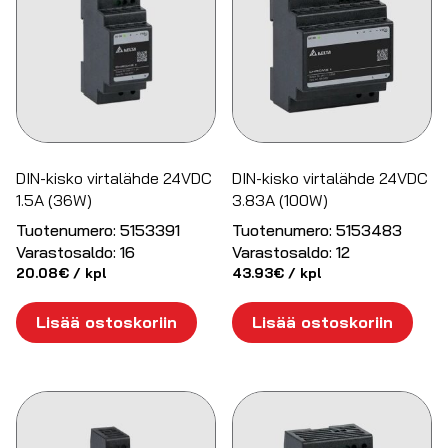
DIN-kisko virtalähde 24VDC
DIN-kisko virtalähde 24VDC
1.5A (36W)
3.83A (100W)
Tuotenumero:
5153391
Tuotenumero:
5153483
Varastosaldo:
16
Varastosaldo:
12
20.08
€
/ kpl
43.93
€
/ kpl
Lisää ostoskoriin
Lisää ostoskoriin