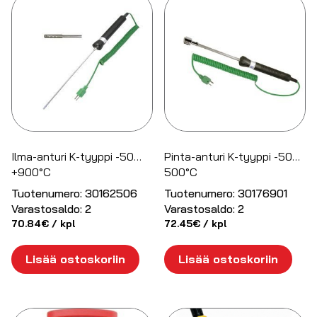
Ilma-anturi K-tyyppi -50…
Pinta-anturi K-tyyppi -50…
+900°C
500°C
Tuotenumero:
30162506
Tuotenumero:
30176901
Varastosaldo:
2
Varastosaldo:
2
70.84
€
/ kpl
72.45
€
/ kpl
Lisää ostoskoriin
Lisää ostoskoriin