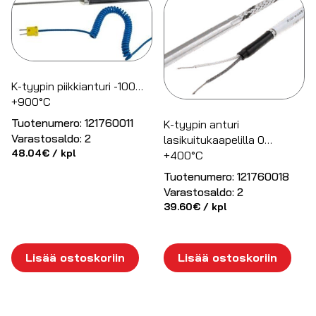
K-tyypin piikkianturi -100…
+900°C
Tuotenumero:
121760011
K-tyypin anturi
Varastosaldo:
2
lasikuitukaapelilla 0…
48.04
€
/ kpl
+400°C
Tuotenumero:
121760018
Varastosaldo:
2
39.60
€
/ kpl
Lisää ostoskoriin
Lisää ostoskoriin