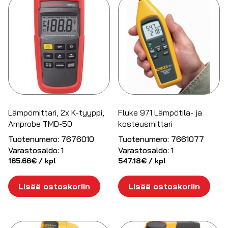
Lämpömittari, 2x K-tyyppi,
Fluke 971 Lämpötila- ja
Amprobe TMD-50
kosteusmittari
Tuotenumero:
7676010
Tuotenumero:
7661077
Varastosaldo:
1
Varastosaldo:
1
165.66
€
/ kpl
547.18
€
/ kpl
Lisää ostoskoriin
Lisää ostoskoriin