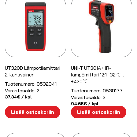
UT320D Lämpötilamittari
UNI-T UT301A+ IR-
2-kanavainen
lämpömittari 12:1 -32℃…
+420℃
Tuotenumero:
0532041
Varastosaldo:
2
Tuotenumero:
0530177
37.34
€
/ kpl
Varastosaldo:
2
94.65
€
/ kpl
Lisää ostoskoriin
Lisää ostoskoriin