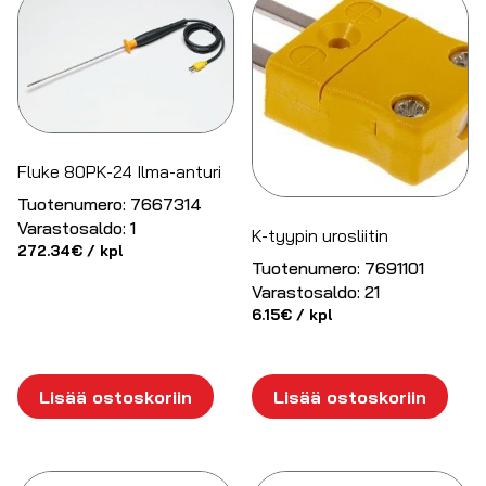
Fluke 80PK-24 Ilma-anturi
Tuotenumero:
7667314
Varastosaldo:
1
K-tyypin urosliitin
272.34
€
/ kpl
Tuotenumero:
7691101
Varastosaldo:
21
6.15
€
/ kpl
Lisää ostoskoriin
Lisää ostoskoriin