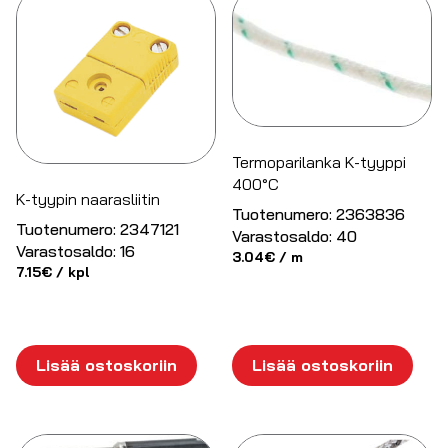
Termoparilanka K-tyyppi
400°C
K-tyypin naarasliitin
Tuotenumero:
2363836
Tuotenumero:
2347121
Varastosaldo:
40
Varastosaldo:
16
3.04
€
/ m
7.15
€
/ kpl
Lisää ostoskoriin
Lisää ostoskoriin