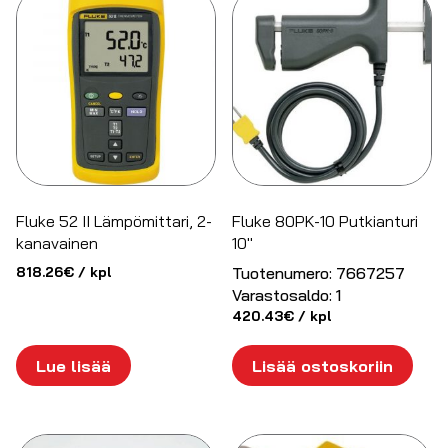
Fluke 52 II Lämpömittari, 2-
Fluke 80PK-10 Putkianturi
kanavainen
10″
818.26
€
/ kpl
Tuotenumero:
7667257
Varastosaldo:
1
420.43
€
/ kpl
Lue lisää
Lisää ostoskoriin