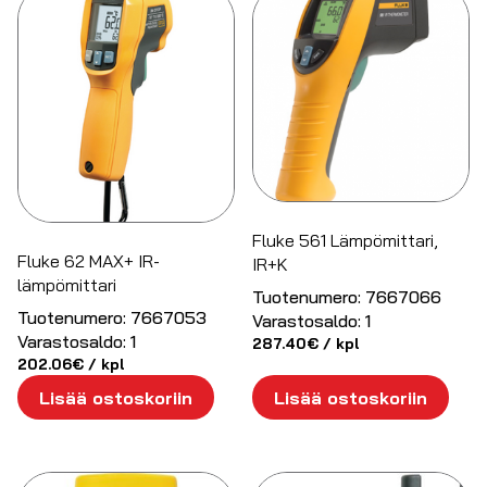
Fluke 561 Lämpömittari,
Fluke 62 MAX+ IR-
IR+K
lämpömittari
Tuotenumero:
7667066
Tuotenumero:
7667053
Varastosaldo:
1
Varastosaldo:
1
287.40
€
/ kpl
202.06
€
/ kpl
Lisää ostoskoriin
Lisää ostoskoriin