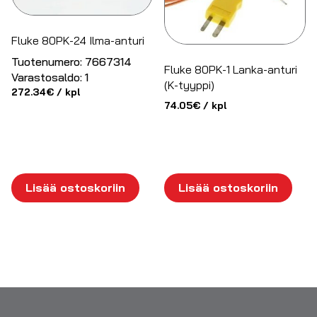
Fluke 80PK-24 Ilma-anturi
Tuotenumero:
7667314
Fluke 80PK-1 Lanka-anturi
Varastosaldo:
1
(K-tyyppi)
272.34
€
/ kpl
74.05
€
/ kpl
Lisää ostoskoriin
Lisää ostoskoriin