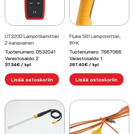
UT320D Lämpötilamittari
Fluke 561 Lämpömittari,
2-kanavainen
IR+K
Tuotenumero:
0532041
Tuotenumero:
7667066
Varastosaldo:
2
Varastosaldo:
1
37.34
€
/ kpl
287.40
€
/ kpl
Lisää ostoskoriin
Lisää ostoskoriin