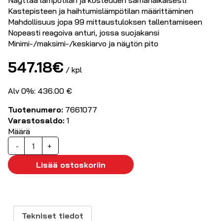
Näyttää lämpötilan ja kosteuden samanaikaisesti
Kastepisteen ja haihtumislämpötilan määrittäminen
Mahdollisuus jopa 99 mittaustuloksen tallentamiseen
Nopeasti reagoiva anturi, jossa suojakansi
Minimi-/maksimi-/keskiarvo ja näytön pito
547.18
€
/ kpl
Alv 0%: 436.00 €
Tuotenumero:
7661077
Varastosaldo:
1
Määrä
Fluke
-
+
971
Lämpötila-
Lisää ostoskoriin
ja
kosteusmittari
määrä
Tekniset tiedot