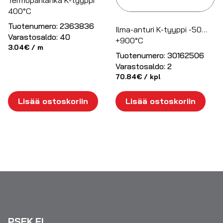
400°C
Tuotenumero:
2363836
Ilma-anturi K-tyyppi -50…
Varastosaldo:
40
+900°C
3.04
€
/ m
Tuotenumero:
30162506
Varastosaldo:
2
70.84
€
/ kpl
Lisää ostoskoriin
Lisää ostoskoriin
PSEK.FI