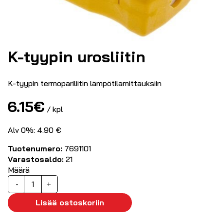
K-tyypin urosliitin
K-tyypin termopariliitin lämpötilamittauksiin
6.15
€
/ kpl
Alv 0%: 4.90 €
Tuotenumero:
7691101
Varastosaldo:
21
Määrä
K-
-
+
tyypin
urosliitin
Lisää ostoskoriin
määrä