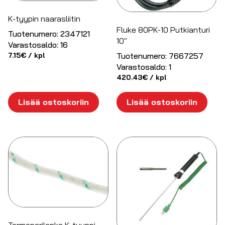
K-tyypin naarasliitin
Fluke 80PK-10 Putkianturi
Tuotenumero:
2347121
10″
Varastosaldo:
16
Tuotenumero:
7667257
7.15
€
/ kpl
Varastosaldo:
1
420.43
€
/ kpl
Lisää ostoskoriin
Lisää ostoskoriin
Termoparilanka K-tyyppi