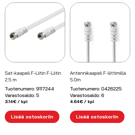
Sat-kaapeli F-Liitin F-Liitin
Antennikaapeli F-liittimillä
2.5 m
5.0m
Tuotenumero:
9117244
Tuotenumero:
0426225
Varastosaldo:
5
Varastosaldo:
6
3.14
€
/ kpl
4.64
€
/ kpl
Lisää ostoskoriin
Lisää ostoskoriin