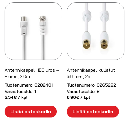
Antennikaapeli, IEC uros –
Antennikaapeli kullatut
F uros, 2.0m
liittimet, 2m
Tuotenumero:
0282401
Tuotenumero:
0265282
Varastosaldo:
1
Varastosaldo:
8
3.54
€
/ kpl
6.90
€
/ kpl
Lisää ostoskoriin
Lisää ostoskoriin