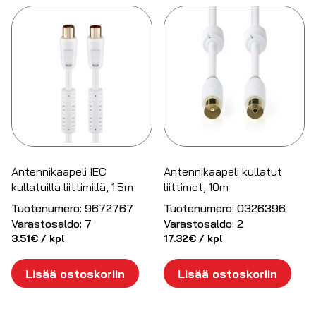
Antennikaapeli IEC
Antennikaapeli kullatut
kullatuilla liittimillä, 1.5m
liittimet, 10m
Tuotenumero:
9672767
Tuotenumero:
0326396
Varastosaldo:
7
Varastosaldo:
2
3.51
€
/ kpl
17.32
€
/ kpl
Lisää ostoskoriin
Lisää ostoskoriin