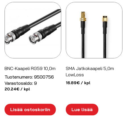
BNC-Kaapeli RG59 10,0m
SMA Jatkokaapeli 5,0m
LowLoss
Tuotenumero:
9500756
Varastosaldo:
9
16.89
€
/ kpl
20.24
€
/ kpl
Lisää ostoskoriin
Lue lisää