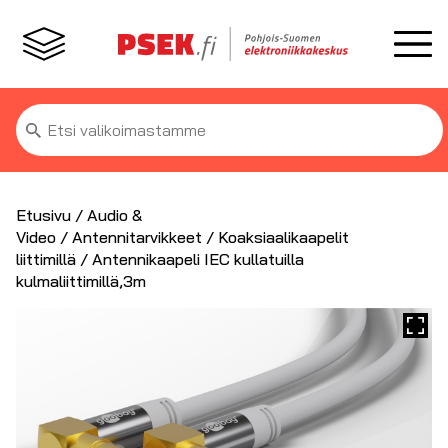
Etsi:
Etusivu
/
Audio &
Video
/
Antennitarvikkeet
/
Koaksiaalikaapelit
liittimillä
/ Antennikaapeli IEC kullatuilla
kulmaliittimillä,3m