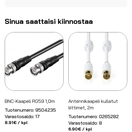
Sinua saattaisi kiinnostaa
BNC-Kaapeli RG59 1,0m
Antennikaapeli kullatut
liittimet, 2m
Tuotenumero:
9504235
Varastosaldo:
17
Tuotenumero:
0265282
8.91
€
/ kpl
Varastosaldo:
8
6.90
€
/ kpl