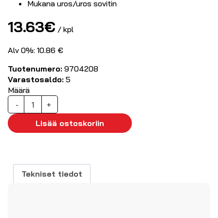
Mukana uros/uros sovitin
13.63
€
/ kpl
Alv 0%: 10.86 €
Tuotenumero:
9704208
Varastosaldo:
5
Määrä
Antennikaapeli
-
+
IEC
kullatuilla
Lisää ostoskoriin
kulmaliittimillä,3m
määrä
Tekniset tiedot