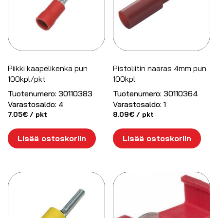
Piikki kaapelikenkä pun
Pistoliitin naaras 4mm pun
100kpl/pkt
100kpl
Tuotenumero:
30110383
Tuotenumero:
30110364
Varastosaldo:
4
Varastosaldo:
1
7.05
€
/ pkt
8.09
€
/ pkt
Lisää ostoskoriin
Lisää ostoskoriin