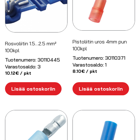
Pistoliitin uros 4mm pun
Rosvoliitin 1.5…2.5 mm²
100kpl
100kpl
Tuotenumero:
30110371
Tuotenumero:
30110445
Varastosaldo:
1
Varastosaldo:
3
8.10
€
/ pkt
10.12
€
/ pkt
Lisää ostoskoriin
Lisää ostoskoriin