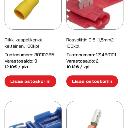
Piikki kaapelikenkä
Rosvoliitin 0,5…1,5mm2
keltainen, 100kpl
100kpl
Tuotenumero:
30110385
Tuotenumero:
121480101
Varastosaldo:
3
Varastosaldo:
2
12.10
€
/ pkt
10.12
€
/ kpl
Lisää ostoskoriin
Lisää ostoskoriin