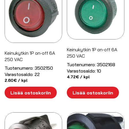
Keinukytkin 1P on-off 6A
Keinukytkin 1P on-off 6A
250 VAC
250 VAC
Tuotenumero:
3502168
Tuotenumero:
3502150
Varastosaldo:
10
Varastosaldo:
22
4.72
€
/ kpl
2.60
€
/ kpl
Lisää ostoskoriin
Lisää ostoskoriin