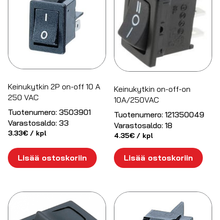
Keinukytkin 2P on-off 10 A
Keinukytkin on-off-on
250 VAC
10A/250VAC
Tuotenumero:
3503901
Tuotenumero:
121350049
Varastosaldo:
33
Varastosaldo:
18
3.33
€
/ kpl
4.35
€
/ kpl
Lisää ostoskoriin
Lisää ostoskoriin