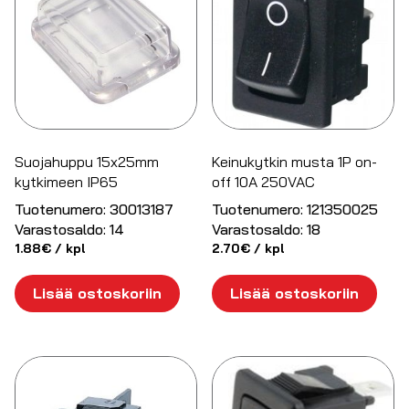
Suojahuppu 15x25mm
Keinukytkin musta 1P on-
kytkimeen IP65
off 10A 250VAC
Tuotenumero:
30013187
Tuotenumero:
121350025
Varastosaldo:
14
Varastosaldo:
18
1.88
€
/ kpl
2.70
€
/ kpl
Lisää ostoskoriin
Lisää ostoskoriin