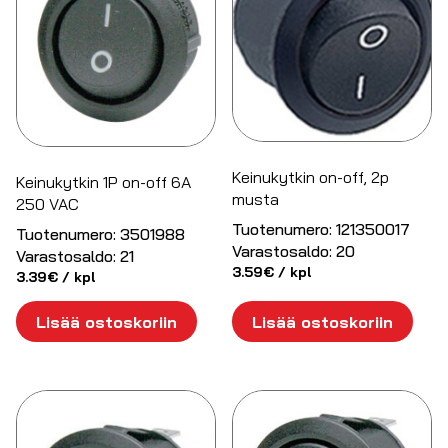
Keinukytkin on-off, 2p
Keinukytkin 1P on-off 6A
musta
250 VAC
Tuotenumero:
121350017
Tuotenumero:
3501988
Varastosaldo:
20
Varastosaldo:
21
3.59
€
/ kpl
3.39
€
/ kpl
Lisää ostoskoriin
Lisää ostoskoriin