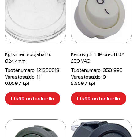
Kytkimen suojahattu
Keinukytkin 1P on-off 6A
Ø24.4mm
250 VAC
Tuotenumero:
121350018
Tuotenumero:
3501996
Varastosaldo:
11
Varastosaldo:
9
0.65
€
/ kpl
2.95
€
/ kpl
Lisää ostoskoriin
Lisää ostoskoriin