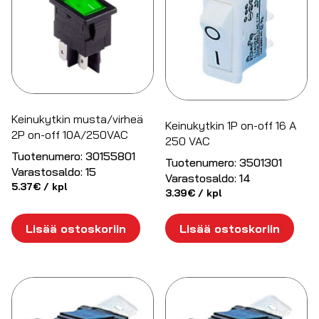
Keinukytkin musta/virheä
Keinukytkin 1P on-off 16 A
2P on-off 10A/250VAC
250 VAC
Tuotenumero:
30155801
Tuotenumero:
3501301
Varastosaldo:
15
Varastosaldo:
14
5.37
€
/ kpl
3.39
€
/ kpl
Lisää ostoskoriin
Lisää ostoskoriin