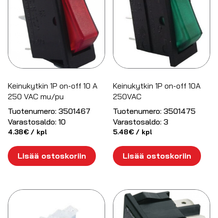
Keinukytkin 1P on-off 10 A
Keinukytkin 1P on-off 10A
250 VAC mu/pu
250VAC
Tuotenumero:
3501467
Tuotenumero:
3501475
Varastosaldo:
10
Varastosaldo:
3
4.38
€
/ kpl
5.48
€
/ kpl
Lisää ostoskoriin
Lisää ostoskoriin