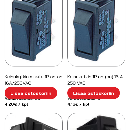
Keinukytkin musta 1P on-on
Keinukytkin 1P on-(on) 16 A
16A/250VAC
250 VAC
Tuotenumero:
3501418
Tuotenumero:
3501426
Lisää ostoskoriin
Lisää ostoskoriin
Varastosaldo:
26
Varastosaldo:
5
4.20
€
/ kpl
4.13
€
/ kpl