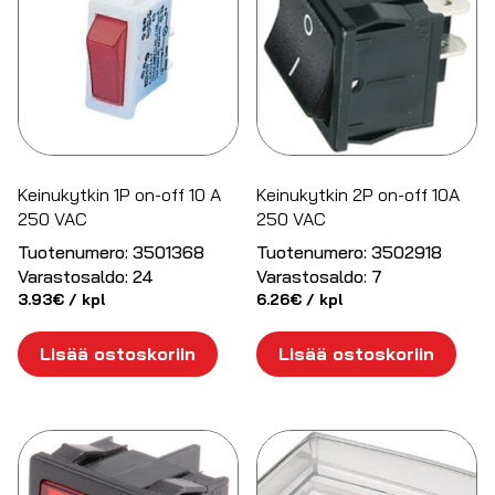
Keinukytkin 1P on-off 10 A
Keinukytkin 2P on-off 10A
250 VAC
250 VAC
Tuotenumero:
3501368
Tuotenumero:
3502918
Varastosaldo:
24
Varastosaldo:
7
3.93
€
/ kpl
6.26
€
/ kpl
Lisää ostoskoriin
Lisää ostoskoriin