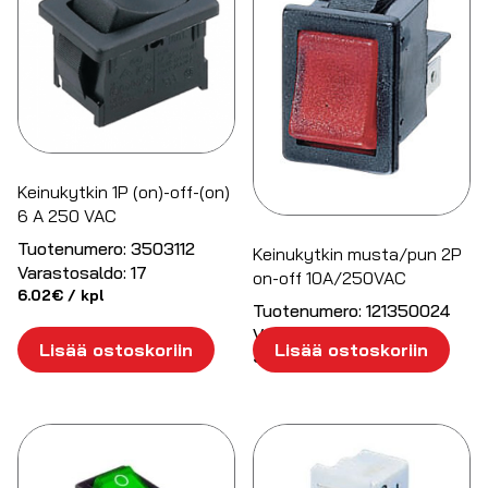
Keinukytkin 1P (on)-off-(on)
6 A 250 VAC
Tuotenumero:
3503112
Keinukytkin musta/pun 2P
Varastosaldo:
17
on-off 10A/250VAC
6.02
€
/ kpl
Tuotenumero:
121350024
Varastosaldo:
18
Lisää ostoskoriin
Lisää ostoskoriin
3.70
€
/ kpl