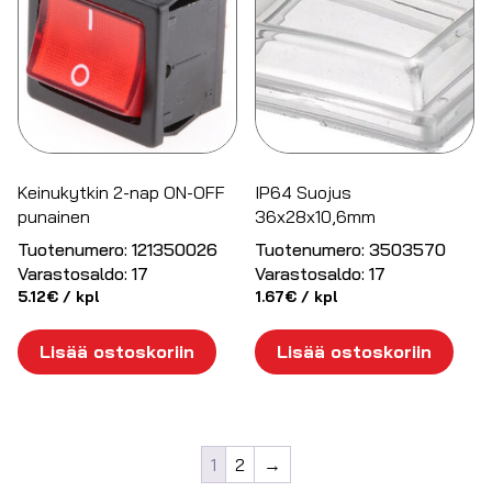
Keinukytkin 2-nap ON-OFF
IP64 Suojus
punainen
36x28x10,6mm
Tuotenumero:
121350026
Tuotenumero:
3503570
Varastosaldo:
17
Varastosaldo:
17
5.12
€
/ kpl
1.67
€
/ kpl
Lisää ostoskoriin
Lisää ostoskoriin
1
2
→