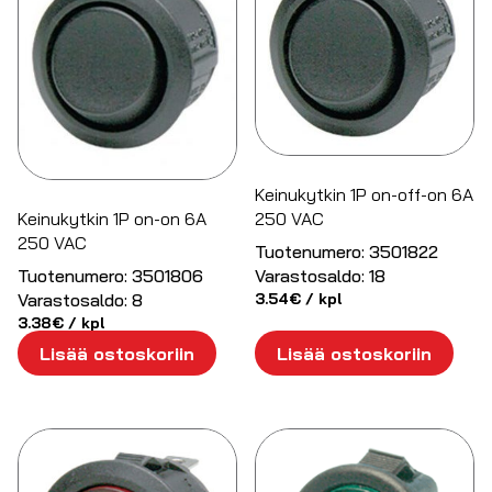
Keinukytkin 1P on-off-on 6A
Keinukytkin 1P on-on 6A
250 VAC
250 VAC
Tuotenumero:
3501822
Tuotenumero:
3501806
Varastosaldo:
18
Varastosaldo:
8
3.54
€
/ kpl
3.38
€
/ kpl
Lisää ostoskoriin
Lisää ostoskoriin