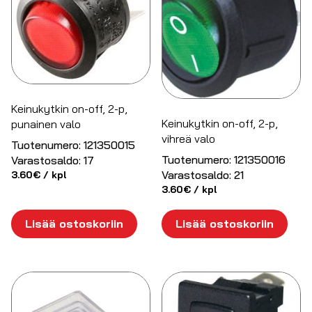
Keinukytkin on-off, 2-p,
Keinukytkin on-off, 2-p,
punainen valo
vihreä valo
Tuotenumero:
121350015
Tuotenumero:
121350016
Varastosaldo:
17
Varastosaldo:
21
3.60
€
/ kpl
3.60
€
/ kpl
Lisää ostoskoriin
Lisää ostoskoriin