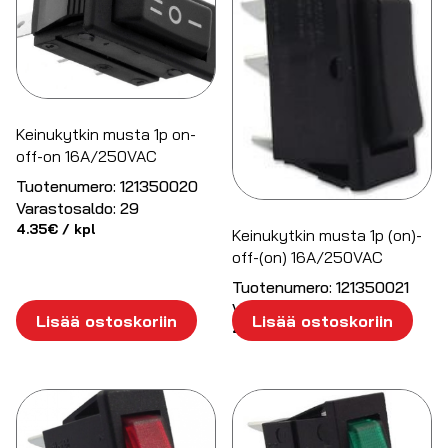
Keinukytkin musta 1p on-
off-on 16A/250VAC
Tuotenumero:
121350020
Varastosaldo:
29
4.35
€
/ kpl
Keinukytkin musta 1p (on)-
off-(on) 16A/250VAC
Tuotenumero:
121350021
Varastosaldo:
18
Lisää ostoskoriin
Lisää ostoskoriin
4.33
€
/ kpl