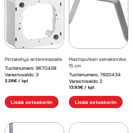
Pintakehys antennirasialle
Mastoputken seinäkiinnike,
15 cm
Tuotenumero:
9670428
Varastosaldo:
3
Tuotenumero:
7820434
2.26
€
/ kpl
Varastosaldo:
2
13.93
€
/ kpl
Lisää ostoskoriin
Lisää ostoskoriin