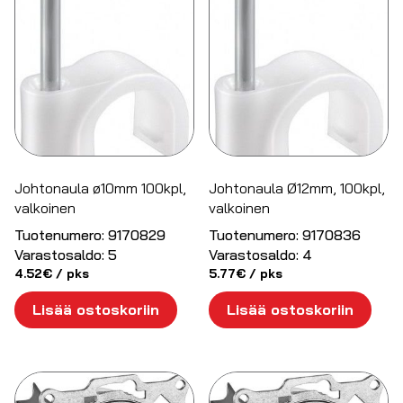
Johtonaula ø10mm 100kpl,
Johtonaula Ø12mm, 100kpl,
valkoinen
valkoinen
Tuotenumero:
9170829
Tuotenumero:
9170836
Varastosaldo:
5
Varastosaldo:
4
4.52
€
/ pks
5.77
€
/ pks
Lisää ostoskoriin
Lisää ostoskoriin