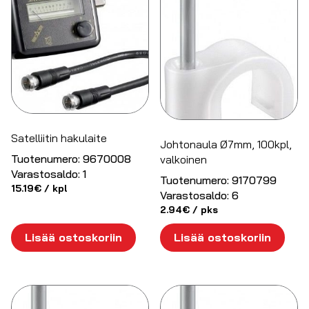
Satelliitin hakulaite
Johtonaula Ø7mm, 100kpl,
Tuotenumero:
9670008
valkoinen
Varastosaldo:
1
Tuotenumero:
9170799
15.19
€
/ kpl
Varastosaldo:
6
2.94
€
/ pks
Lisää ostoskoriin
Lisää ostoskoriin