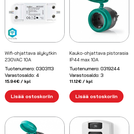
Wifi-ohjattava älykytkin
Kauko-ohjattava pistorasia
230VAC 10A
IP44 max 10A
Tuotenumero:
0303113
Tuotenumero:
0319244
Varastosaldo:
4
Varastosaldo:
3
15.94
€
/ kpl
11.12
€
/ kpl
Lisää ostoskoriin
Lisää ostoskoriin