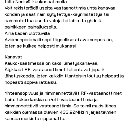
tällä Nedis®-kaukosäätimellä.
Voit rekisteröidä useita vastaanottimia yhtä kanavaa
kohden ja saat näin sytytettyä/käynnistettyä tai
sammutettua useita valoja tai laitteita yhdellä
painikkeen painalluksella.
Aina käden ulottuvilla
Avaimenperämalli sopii täydellisesti avaimenperään,
joten se kulkee helposti mukanasi.
Kanavat
Kauko-säätimessä on kaksi lähetyskanavaa.
Älykkäät RF-vastaanottimet tallentavat jopa 5
lähetyskoodia, joten kaikkiin tilanteisiin löytyy helposti ja
nopeasti sopiva ratkaisu.
Yhteensopivuus ja himmennettävät RF-vastaanottimet
Laite tukee kaikkia on/off-vastaanottimia ja
himmennettäviä vastaanottimia. Se toimii myös lähes
kaikkien olemassa olevien 433,92MHz:n järjestelmien
kanssa merkistä riippumatta.