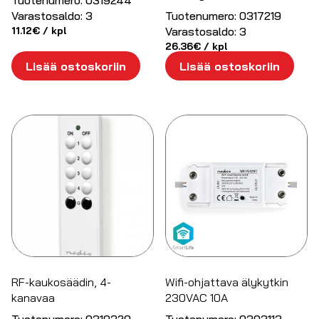
Tuotenumero:
0319244
Varastosaldo:
3
Tuotenumero:
0317219
11.12
€
/ kpl
Varastosaldo:
3
26.36
€
/ kpl
Lisää ostoskoriin
Lisää ostoskoriin
RF-kaukosäädin, 4-
Wifi-ohjattava älykytkin
kanavaa
230VAC 10A
Tuotenumero:
0319329
Tuotenumero:
0303113