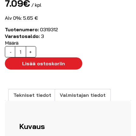
7.09
€
/ kpl
Alv 0%: 5.65 €
Tuotenumero:
0319312
Varastosaldo:
3
Määrä
RF-
-
+
kaukosäädin,
2-
Lisää ostoskoriin
kanavaa
määrä
Tekniset tiedot
Valmistajan tiedot
Kuvaus