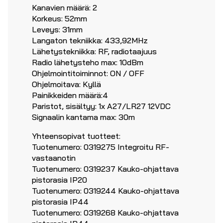
Kanavien määrä: 2
Korkeus: 52mm
Leveys: 31mm
Langaton tekniikka: 433,92MHz
Lähetystekniikka: RF, radiotaajuus
Radio lähetysteho max: 10dBm
Ohjelmointitoiminnot: ON / OFF
Ohjelmoitava: Kyllä
Painikkeiden määrä:4
Paristot, sisältyy: 1x A27/LR27 12VDC
Signaalin kantama max: 30m
Yhteensopivat tuotteet:
Tuotenumero: 0319275 Integroitu RF-
vastaanotin
Tuotenumero: 0319237 Kauko-ohjattava
pistorasia IP20
Tuotenumero: 0319244 Kauko-ohjattava
pistorasia IP44
Tuotenumero: 0319268 Kauko-ohjattava