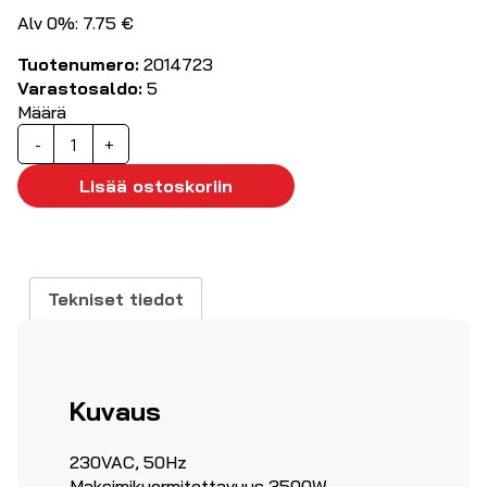
Alv 0%: 7.75 €
Tuotenumero:
2014723
Varastosaldo:
5
Määrä
Ajastin
-
+
IP44
määrä
Lisää ostoskoriin
Tekniset tiedot
Kuvaus
230VAC, 50Hz
Maksimikuormitettavuus 3500W