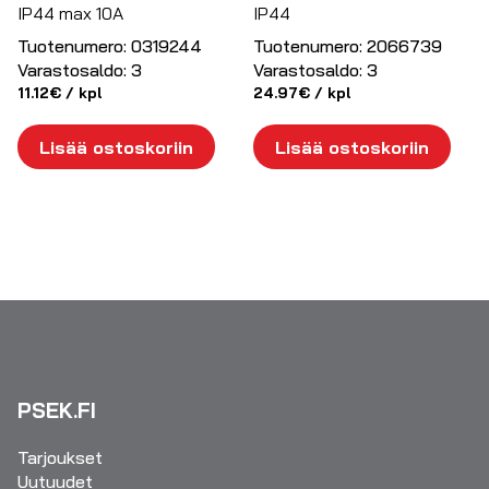
IP44 max 10A
IP44
Tuotenumero:
0319244
Tuotenumero:
2066739
Varastosaldo:
3
Varastosaldo:
3
11.12
€
/ kpl
24.97
€
/ kpl
Lisää ostoskoriin
Lisää ostoskoriin
PSEK.FI
Tarjoukset
Uutuudet