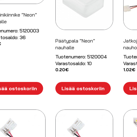
inikiinnike ”Neon”
lle
enumero:
5120003
tosaldo:
36
Päätypala ”Neon”
Jatko
€
nauhalle
nauhoi
Tuotenumero:
5120004
Tuote
Varastosaldo:
10
Varas
0.20
€
1.02
€
sää ostoskoriin
Lisää ostoskoriin
Lis