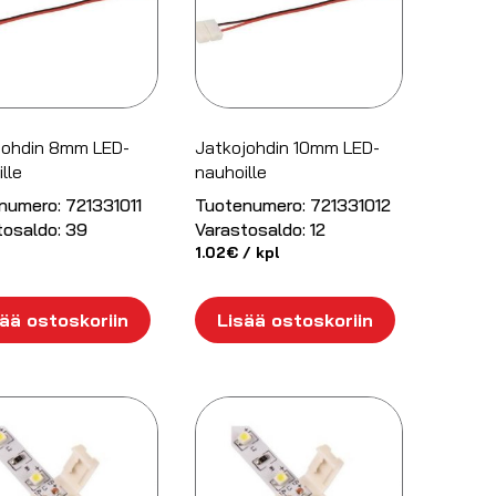
johdin 8mm LED-
Jatkojohdin 10mm LED-
lle
nauhoille
numero:
721331011
Tuotenumero:
721331012
tosaldo:
39
Varastosaldo:
12
1.02
€
/ kpl
ää ostoskoriin
Lisää ostoskoriin