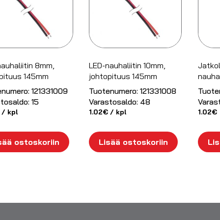
auhaliitin 8mm,
LED-nauhaliitin 10mm,
Jatkol
opituus 145mm
johtopituus 145mm
nauha
enumero:
121331009
Tuotenumero:
121331008
Tuote
tosaldo:
15
Varastosaldo:
48
Varas
/ kpl
1.02
€
/ kpl
1.02
€
sää ostoskoriin
Lisää ostoskoriin
Lis