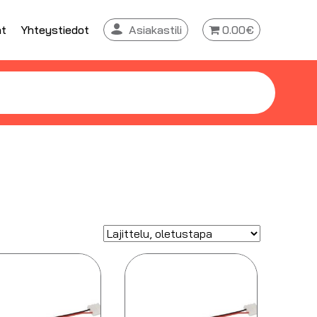
at
Yhteystiedot
Asiakastili
0.00€