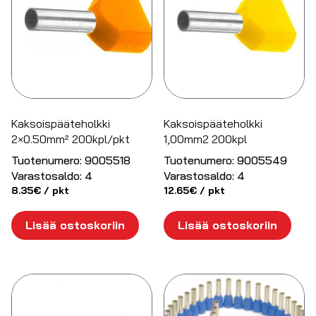
Kaksoispääteholkki
Kaksoispääteholkki
2×0.50mm² 200kpl/pkt
1,00mm2 200kpl
Tuotenumero:
9005518
Tuotenumero:
9005549
Varastosaldo:
4
Varastosaldo:
4
8.35
€
/ pkt
12.65
€
/ pkt
Lisää ostoskoriin
Lisää ostoskoriin