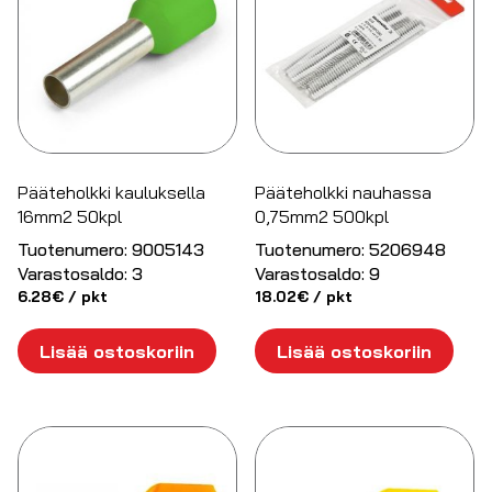
Pääteholkki kauluksella
Pääteholkki nauhassa
16mm2 50kpl
0,75mm2 500kpl
Tuotenumero:
9005143
Tuotenumero:
5206948
Varastosaldo:
3
Varastosaldo:
9
6.28
€
/ pkt
18.02
€
/ pkt
Lisää ostoskoriin
Lisää ostoskoriin