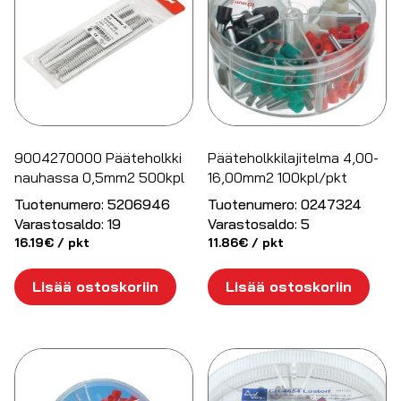
9004270000 Pääteholkki
Pääteholkkilajitelma 4,00-
nauhassa 0,5mm2 500kpl
16,00mm2 100kpl/pkt
Tuotenumero:
5206946
Tuotenumero:
0247324
Varastosaldo:
19
Varastosaldo:
5
16.19
€
/ pkt
11.86
€
/ pkt
Lisää ostoskoriin
Lisää ostoskoriin