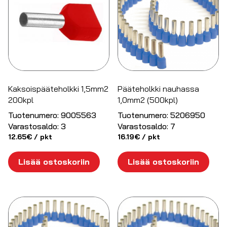
Kaksoispääteholkki 1,5mm2
Pääteholkki nauhassa
200kpl
1,0mm2 (500kpl)
Tuotenumero:
9005563
Tuotenumero:
5206950
Varastosaldo:
3
Varastosaldo:
7
12.65
€
/ pkt
16.19
€
/ pkt
Lisää ostoskoriin
Lisää ostoskoriin