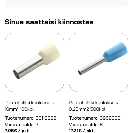
Sinua saattaisi kiinnostaa
Pääteholkki kauluksella
Pääteholkki kauluksella
10mm² 100kpl
0,25mm2 500kpl
Tuotenumero:
30110333
Tuotenumero:
3968300
Varastosaldo:
7
Varastosaldo:
8
7.05
€
/ pkt
17.21
€
/ pkt