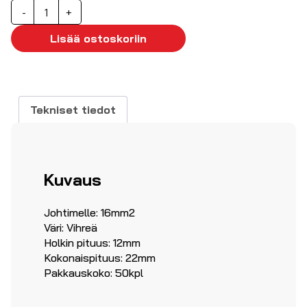
Pääteholkki
-
+
kauluksella
16mm2
Lisää ostoskoriin
50kpl
määrä
Tekniset tiedot
Kuvaus
Johtimelle: 16mm2
Väri: Vihreä
Holkin pituus: 12mm
Kokonaispituus: 22mm
Pakkauskoko: 50kpl