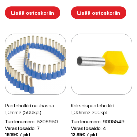
Lisää ostoskoriin
Lisää ostoskoriin
Pääteholkki nauhassa
Kaksoispääteholkki
1,0mm2 (500kpl)
1,00mm2 200kpl
Tuotenumero:
5206950
Tuotenumero:
9005549
Varastosaldo:
7
Varastosaldo:
4
16.19
€
/ pkt
12.65
€
/ pkt