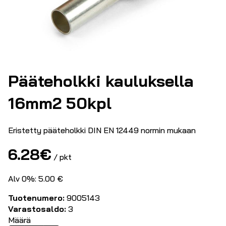
Pääteholkki kauluksella
16mm2 50kpl
Eristetty pääteholkki DIN EN 12449 normin mukaan
6.28
€
/ pkt
Alv 0%: 5.00 €
Tuotenumero:
9005143
Varastosaldo:
3
Määrä