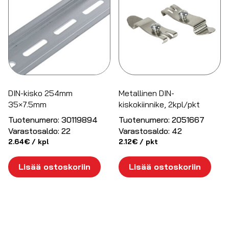
DIN-kisko 254mm
Metallinen DIN-
35×7.5mm
kiskokiinnike, 2kpl/pkt
Tuotenumero:
30119894
Tuotenumero:
2051667
Varastosaldo:
22
Varastosaldo:
42
2.64
€
/ kpl
2.12
€
/ pkt
Lisää ostoskoriin
Lisää ostoskoriin