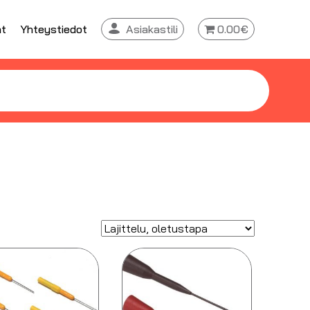
at
Yhteystiedot
Asiakastili
0.00€