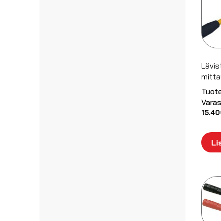
Lävis
mitta
Tuot
Varas
15.40
Li