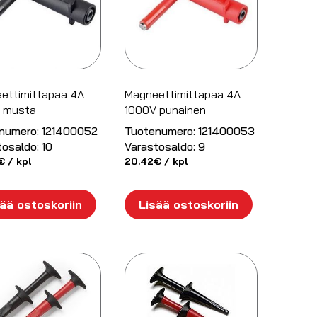
ettimittapää 4A
Magneettimittapää 4A
 musta
1000V punainen
numero:
121400052
Tuotenumero:
121400053
tosaldo:
10
Varastosaldo:
9
€
/ kpl
20.42
€
/ kpl
ää ostoskoriin
Lisää ostoskoriin