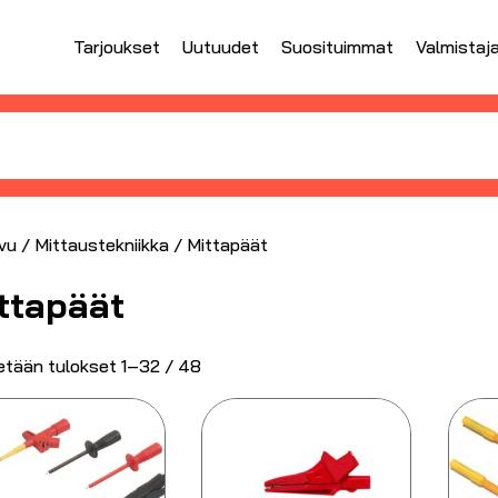
Tarjoukset
Uutuudet
Suosituimmat
Valmistaj
vu
/
Mittaustekniikka
/ Mittapäät
ttapäät
tään tulokset 1–32 / 48