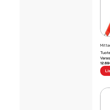
Mitt
Tuot
Varas
12.69
Li