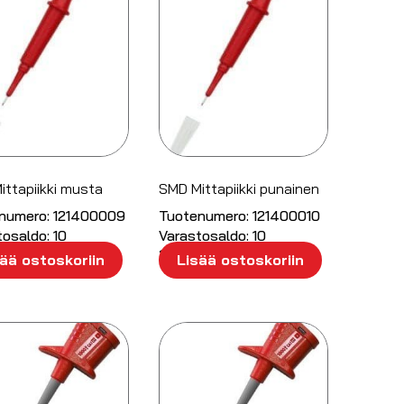
ttapiikki musta
SMD Mittapiikki punainen
numero:
121400009
Tuotenumero:
121400010
tosaldo:
10
Varastosaldo:
10
/ kpl
11.45
€
/ kpl
ää ostoskoriin
Lisää ostoskoriin