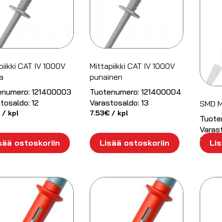
piikki CAT IV 1000V
Mittapiikki CAT IV 1000V
a
punainen
enumero:
121400003
Tuotenumero:
121400004
tosaldo:
12
Varastosaldo:
13
SMD Mi
/ kpl
7.53
€
/ kpl
Tuote
Varas
11.45
€
sää ostoskoriin
Lisää ostoskoriin
Lis