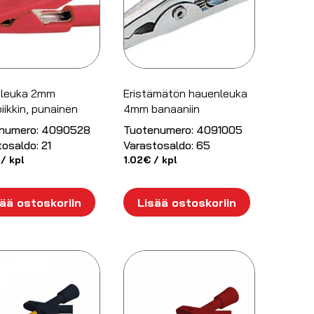
leuka 2mm
Eristämätön hauenleuka
iikkin, punainen
4mm banaaniin
numero:
4090528
Tuotenumero:
4091005
tosaldo:
21
Varastosaldo:
65
/ kpl
1.02
€
/ kpl
ää ostoskoriin
Lisää ostoskoriin