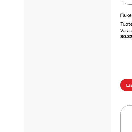
Fluke
Tuot
Varas
80.3
Li