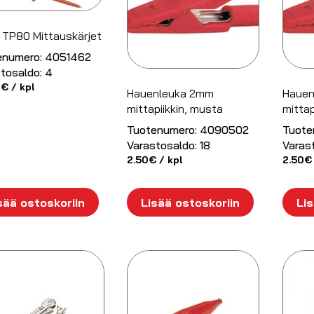
 TP80 Mittauskärjet
enumero:
4051462
tosaldo:
4
2
€
/ kpl
Hauenleuka 2mm
Hauen
mittapiikkin, musta
mittap
Tuotenumero:
4090502
Tuote
Varastosaldo:
18
Varas
2.50
€
/ kpl
2.50
€
sää ostoskoriin
Lisää ostoskoriin
Lis