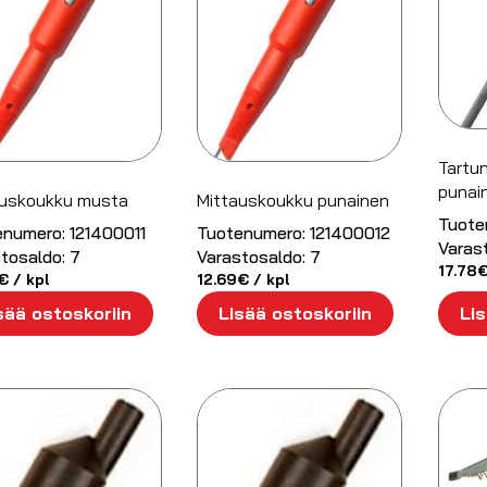
Tartu
punai
auskoukku musta
Mittauskoukku punainen
Tuote
enumero:
121400011
Tuotenumero:
121400012
Varas
tosaldo:
7
Varastosaldo:
7
17.78
€
/ kpl
12.69
€
/ kpl
sää ostoskoriin
Lisää ostoskoriin
Lis