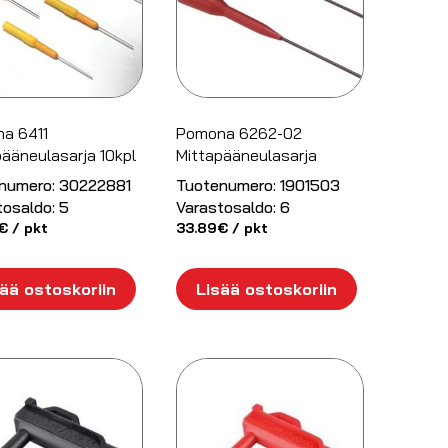
a 6411
Pomona 6262-02
ääneulasarja 10kpl
Mittapääneulasarja
numero:
30222881
Tuotenumero:
1901503
tosaldo:
5
Varastosaldo:
6
€
/ pkt
33.89
€
/ pkt
ää ostoskoriin
Lisää ostoskoriin