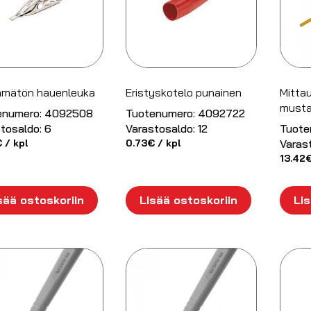
tämätön hauenleuka
Eristyskotelo punainen
Mitta
must
enumero:
4092508
Tuotenumero:
4092722
tosaldo:
6
Varastosaldo:
12
Tuote
€
/ kpl
0.73
€
/ kpl
Varas
13.42
sää ostoskoriin
Lisää ostoskoriin
Lis