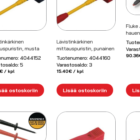
Fluke
hauen
tinkärkinen
Lävistinkärkinen
Tuote
uspuristin, musta
mittauspuristin, punainen
Varas
90.36
enumero:
4044152
Tuotenumero:
4044160
tosaldo:
5
Varastosaldo:
3
€
/ kpl
15.40
€
/ kpl
sää ostoskoriin
Lisää ostoskoriin
Lis