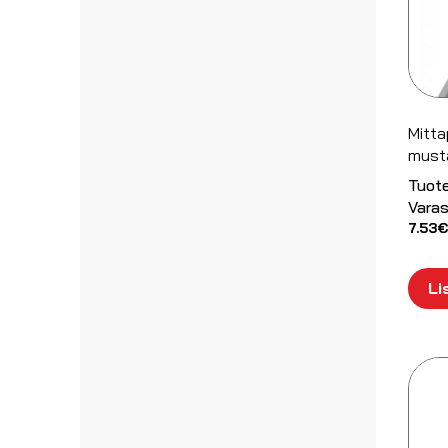
Mitta
must
Tuot
Varas
7.53
€
Li