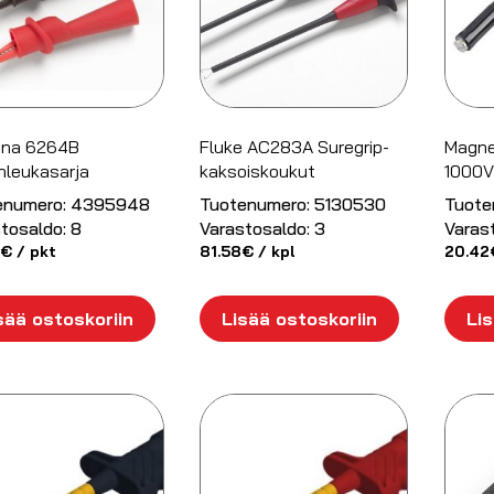
na 6264B
Fluke AC283A Suregrip-
Magne
nleukasarja
kaksoiskoukut
1000V
enumero:
4395948
Tuotenumero:
5130530
Tuote
tosaldo:
8
Varastosaldo:
3
Varas
€
/ pkt
81.58
€
/ kpl
20.42
sää ostoskoriin
Lisää ostoskoriin
Lis