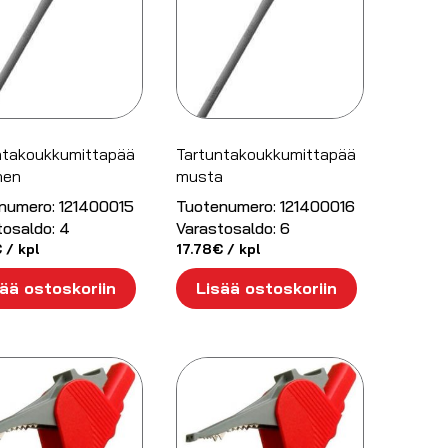
ntakoukkumittapää
Tartuntakoukkumittapää
nen
musta
numero:
121400015
Tuotenumero:
121400016
tosaldo:
4
Varastosaldo:
6
€
/ kpl
17.78
€
/ kpl
ää ostoskoriin
Lisää ostoskoriin