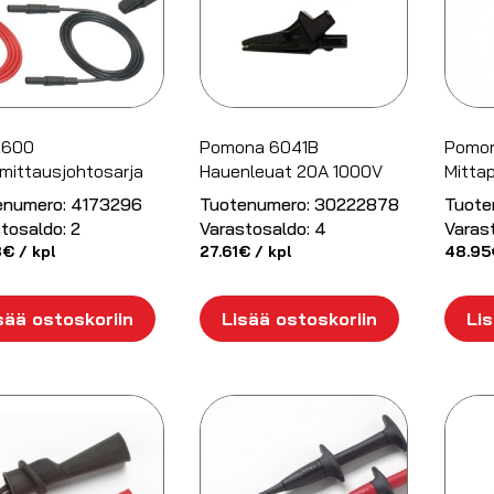
2600
Pomona 6041B
Pomon
mittausjohtosarja
Hauenleuat 20A 1000V
Mittap
enumero:
4173296
Tuotenumero:
30222878
Tuote
tosaldo:
2
Varastosaldo:
4
Varas
8
€
/ kpl
27.61
€
/ kpl
48.95
sää ostoskoriin
Lisää ostoskoriin
Lis