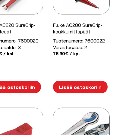
 AC220 SureGrip-
Fluke AC280 SureGrip-
leuat
koukkumittapäät
numero:
7600020
Tuotenumero:
7600022
tosaldo:
3
Varastosaldo:
2
€
/ kpl
75.30
€
/ kpl
ää ostoskoriin
Lisää ostoskoriin