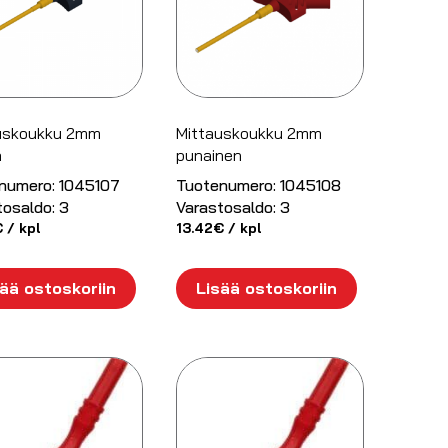
uskoukku 2mm
Mittauskoukku 2mm
a
punainen
numero:
1045107
Tuotenumero:
1045108
tosaldo:
3
Varastosaldo:
3
€
/ kpl
13.42
€
/ kpl
ää ostoskoriin
Lisää ostoskoriin