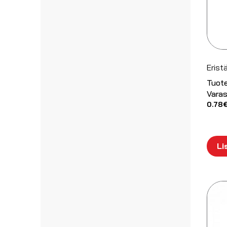
Eris
Tuot
Varas
0.78
Li