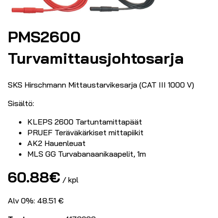
PMS2600
Turvamittausjohtosarja
SKS Hirschmann Mittaustarvikesarja (CAT III 1000 V)
Sisältö:
KLEPS 2600 Tartuntamittapäät
PRUEF Teräväkärkiset mittapiikit
AK2 Hauenleuat
MLS GG Turvabanaanikaapelit, 1m
60.88
€
/ kpl
Alv 0%: 48.51 €