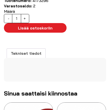
Tuotenumero:
4173296
Varastosaldo:
2
Määrä
PMS2600
-
+
Turvamittausjohtosarja
määrä
Lisää ostoskoriin
Tekniset tiedot
Sinua saattaisi kiinnostaa