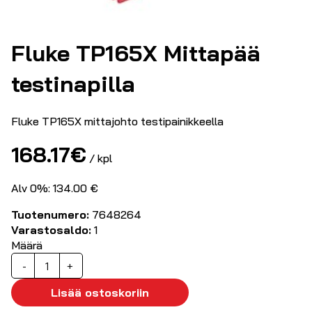
Fluke TP165X Mittapää
testinapilla
Fluke TP165X mittajohto testipainikkeella
168.17
€
/ kpl
Alv 0%: 134.00 €
Tuotenumero:
7648264
Varastosaldo:
1
Määrä
Fluke
-
+
TP165X
Mittapää
Lisää ostoskoriin
testinapilla