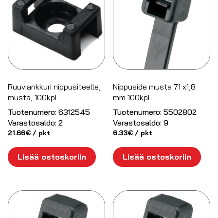
Ruuviankkuri nippusiteelle,
Nippuside musta 71 x1,8
musta, 100kpl
mm 100kpl
Tuotenumero:
6312545
Tuotenumero:
5502802
Varastosaldo:
2
Varastosaldo:
9
21.66
€
/ pkt
6.33
€
/ pkt
Lisää ostoskoriin
Lisää ostoskoriin