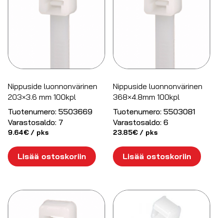
Nippuside luonnonvärinen
Nippuside luonnonvärinen
203×3.6 mm 100kpl
368×4.8mm 100kpl
Tuotenumero:
5503669
Tuotenumero:
5503081
Varastosaldo:
7
Varastosaldo:
6
9.64
€
/ pks
23.85
€
/ pks
Lisää ostoskoriin
Lisää ostoskoriin