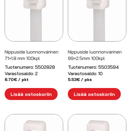
Nippuside luonnonvärinen
Nippuside luonnonvärinen
71×1.8 mm 100kpl
99×2.5mm 100kpl
Tuotenumero:
5502828
Tuotenumero:
5503594
Varastosaldo:
2
Varastosaldo:
10
6.70
€
/ pkt
5.53
€
/ pks
Lisää ostoskoriin
Lisää ostoskoriin