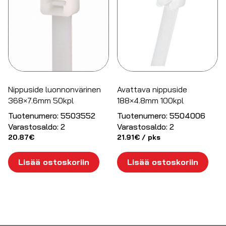
Nippuside luonnonvärinen
Avattava nippuside
368×7.6mm 50kpl
188×4.8mm 100kpl
Tuotenumero:
5503552
Tuotenumero:
5504006
Varastosaldo:
2
Varastosaldo:
2
20.87
€
21.91
€
/ pks
Lisää ostoskoriin
Lisää ostoskoriin