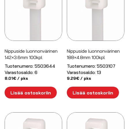
Nippuside luonnonvärinen
Nippuside luonnonvärinen
142×3.6mm 100kpl
188×4.8mm 100kpl
Tuotenumero:
5503644
Tuotenumero:
5503107
Varastosaldo:
6
Varastosaldo:
13
8.01
€
/ pks
9.29
€
/ pks
Lisää ostoskoriin
Lisää ostoskoriin