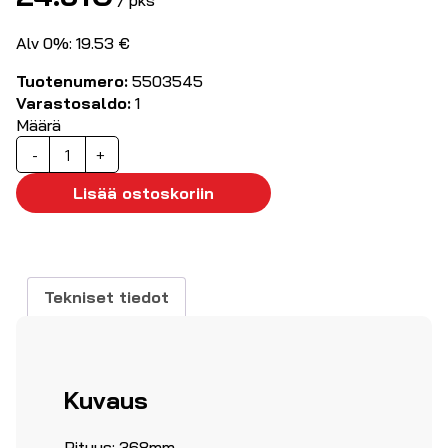
/ pks
Alv 0%: 19.53 €
Tuotenumero:
5503545
Varastosaldo:
1
Määrä
Nippuside
-
+
musta
368
Lisää ostoskoriin
x7,6
mm
50kpl
määrä
Tekniset tiedot
Kuvaus
Pituus: 368mm