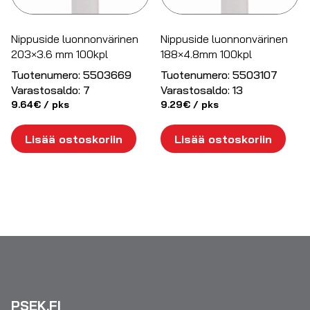
Nippuside luonnonvärinen
Nippuside luonnonvärinen
203×3.6 mm 100kpl
188×4.8mm 100kpl
Tuotenumero:
5503669
Tuotenumero:
5503107
Varastosaldo:
7
Varastosaldo:
13
9.64
€
/ pks
9.29
€
/ pks
Lisää ostoskoriin
Lisää ostoskoriin
PSEK.FI