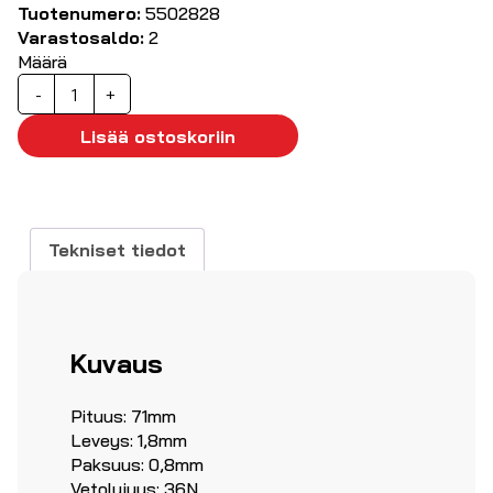
Tuotenumero:
5502828
Varastosaldo:
2
Määrä
Nippuside
-
+
luonnonvärinen
71x1.8
Lisää ostoskoriin
mm
100kpl
määrä
Tekniset tiedot
Kuvaus
Pituus: 71mm
Leveys: 1,8mm
Paksuus: 0,8mm
Vetolujuus: 36N