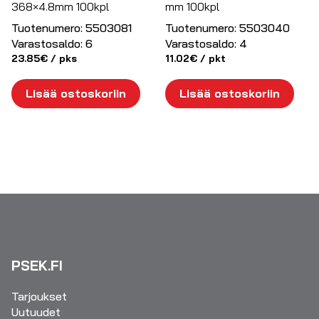
368×4.8mm 100kpl
mm 100kpl
Tuotenumero:
5503081
Tuotenumero:
5503040
Varastosaldo:
6
Varastosaldo:
4
23.85
€
/ pks
11.02
€
/ pkt
Lisää ostoskoriin
Lisää ostoskoriin
PSEK.FI
Tarjoukset
Uutuudet