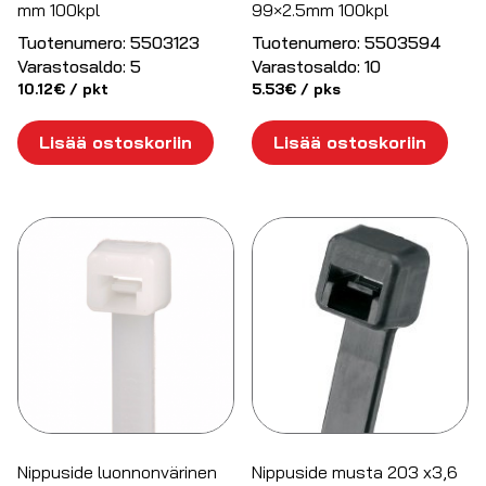
mm 100kpl
99×2.5mm 100kpl
Tuotenumero:
5503123
Tuotenumero:
5503594
Varastosaldo:
5
Varastosaldo:
10
10.12
€
/ pkt
5.53
€
/ pks
Lisää ostoskoriin
Lisää ostoskoriin
Nippuside luonnonvärinen
Nippuside musta 203 x3,6