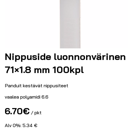
Nippuside luonnonvärinen
71×1.8 mm 100kpl
Panduit kestävät nippusiteet
vaalea polyamidi 6.6
6.70
€
/ pkt
Alv 0%: 5.34 €