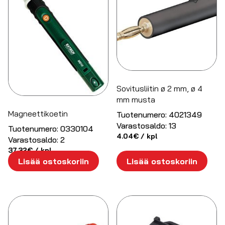
Sovitusliitin ø 2 mm, ø 4
mm musta
Magneettikoetin
Tuotenumero:
4021349
Varastosaldo:
13
Tuotenumero:
0330104
4.04
€
/ kpl
Varastosaldo:
2
37.32
€
/ kpl
Lisää ostoskoriin
Lisää ostoskoriin