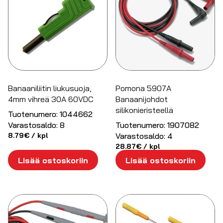
Banaaniliitin liukusuoja,
Pomona 5907A
4mm vihreä 30A 60VDC
Banaanijohdot
silikonieristeellä
Tuotenumero:
1044662
Varastosaldo:
8
Tuotenumero:
1907082
8.79
€
/ kpl
Varastosaldo:
4
28.87
€
/ kpl
Lisää ostoskoriin
Lisää ostoskoriin