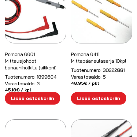
Pomona 6601
Pomona 6411
Mittausjohdot
Mittapääneulasarja 10kpl
banaaniholkilla (silikoni)
Tuotenumero:
30222881
Tuotenumero:
1899604
Varastosaldo:
5
Varastosaldo:
3
48.95
€
/ pkt
45.18
€
/ kpl
Lisää ostoskoriin
Lisää ostoskoriin