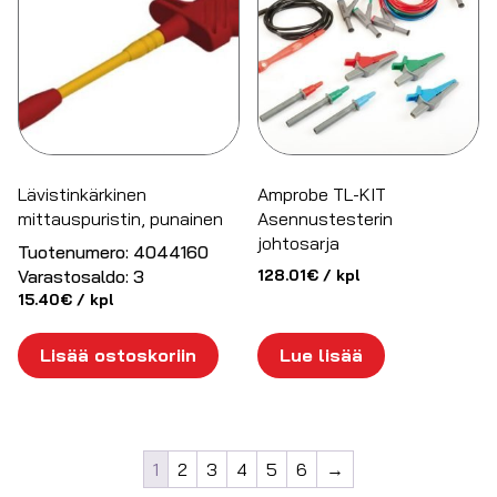
Lävistinkärkinen
Amprobe TL-KIT
mittauspuristin, punainen
Asennustesterin
johtosarja
Tuotenumero:
4044160
Varastosaldo:
3
128.01
€
/ kpl
15.40
€
/ kpl
Lisää ostoskoriin
Lue lisää
1
2
3
4
5
6
→