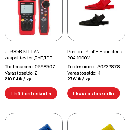
UT685B KIT LAN-
Pomona 6041B Hauenleuat
kaapelitesteri,PoE,TDR
20A 1000V
Tuotenumero:
0568507
Tuotenumero:
30222878
Varastosaldo:
2
Varastosaldo:
4
210.84
€
/ kpl
27.61
€
/ kpl
Lisää ostoskoriin
Lisää ostoskoriin