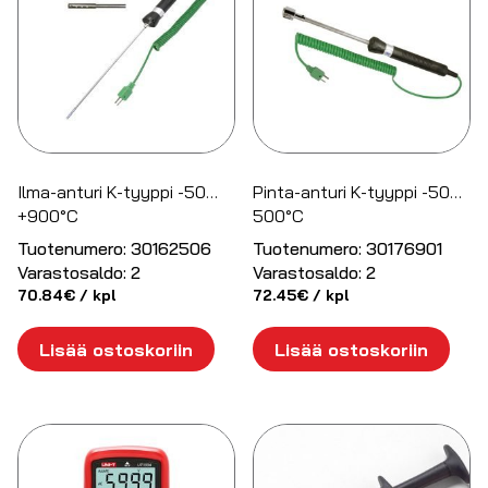
Ilma-anturi K-tyyppi -50…
Pinta-anturi K-tyyppi -50…
+900°C
500°C
Tuotenumero:
30162506
Tuotenumero:
30176901
Varastosaldo:
2
Varastosaldo:
2
70.84
€
/ kpl
72.45
€
/ kpl
Lisää ostoskoriin
Lisää ostoskoriin