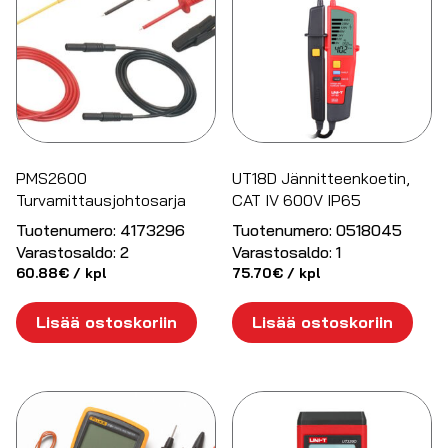
PMS2600
UT18D Jännitteenkoetin,
Turvamittausjohtosarja
CAT IV 600V IP65
Tuotenumero:
4173296
Tuotenumero:
0518045
Varastosaldo:
2
Varastosaldo:
1
60.88
€
/ kpl
75.70
€
/ kpl
Lisää ostoskoriin
Lisää ostoskoriin