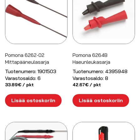
Pomona 6262-02
Pomona 6264B
Mittapääneulasarja
Haeunleukasarja
Tuotenumero:
1901503
Tuotenumero:
4395948
Varastosaldo:
6
Varastosaldo:
8
33.89
€
/ pkt
42.67
€
/ pkt
Lisää ostoskoriin
Lisää ostoskoriin