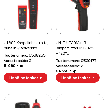
UT682 Kaapelinhakulaite,
UNI-T UT301A+ IR-
puhelin-/lähiverkko
lämpömittari 12:1 -32℃…
+420℃
Tuotenumero:
0568255
Varastosaldo:
3
Tuotenumero:
0530177
51.96
€
/ kpl
Varastosaldo:
2
94.65
€
/ kpl
Lisää ostoskoriin
Lisää ostoskoriin