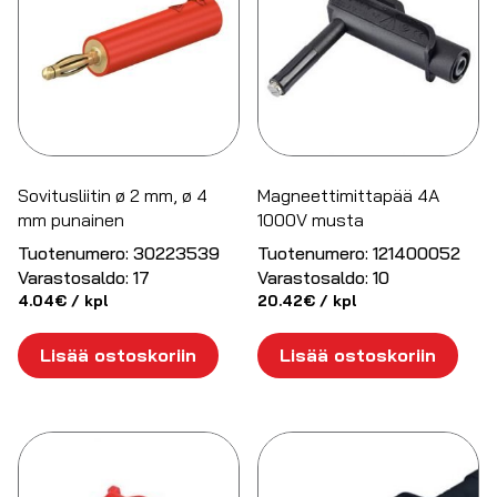
Sovitusliitin ø 2 mm, ø 4
Magneettimittapää 4A
mm punainen
1000V musta
Tuotenumero:
30223539
Tuotenumero:
121400052
Varastosaldo:
17
Varastosaldo:
10
4.04
€
/ kpl
20.42
€
/ kpl
Lisää ostoskoriin
Lisää ostoskoriin