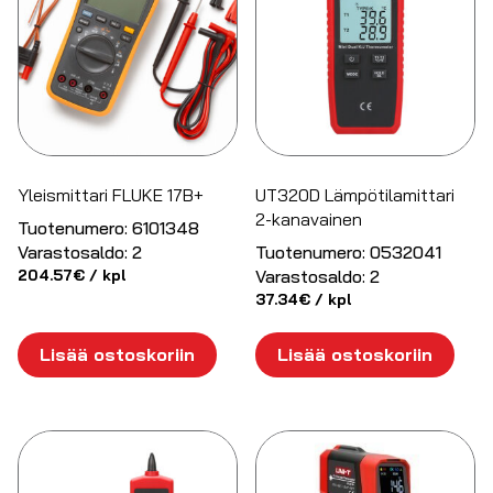
Yleismittari FLUKE 17B+
UT320D Lämpötilamittari
2-kanavainen
Tuotenumero:
6101348
Varastosaldo:
2
Tuotenumero:
0532041
204.57
€
/ kpl
Varastosaldo:
2
37.34
€
/ kpl
Lisää ostoskoriin
Lisää ostoskoriin