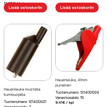
12.69
€
/ kpl
Lisää ostoskoriin
Lisää ostoskoriin
Hauenleuka, 41mm
punainen
Hauenleuka mustalla
Tuotenumero:
121400024
kumisuojalla
Varastosaldo:
15
Tuotenumero:
121400021
9.41
€
/ kpl
Varastosaldo:
7