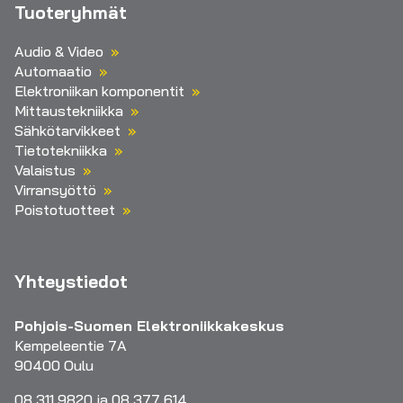
Tuoteryhmät
Audio & Video
Automaatio
Elektroniikan komponentit
Mittaustekniikka
Sähkötarvikkeet
Tietotekniikka
Valaistus
Virransyöttö
Poistotuotteet
Yhteystiedot
Pohjois-Suomen Elektroniikkakeskus
Kempeleentie 7A
90400 Oulu
08 311 9820 ja 08 377 614