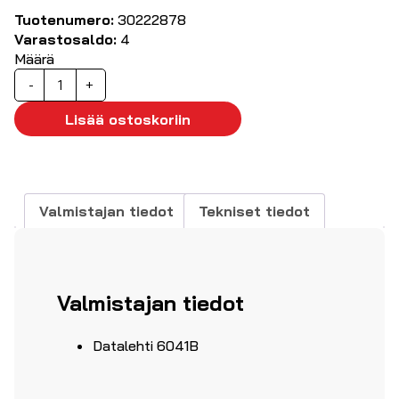
Tuotenumero:
30222878
Varastosaldo:
4
Määrä
Pomona
-
+
6041B
Hauenleuat
Lisää ostoskoriin
20A
1000V
määrä
Valmistajan tiedot
Tekniset tiedot
Valmistajan tiedot
Datalehti 6041B