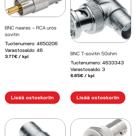
BNC naaras – RCA uros
sovitin
Tuotenumero:
4650206
Varastosaldo:
46
BNC T-sovitin 50ohm
3.77
€
/ kpl
Tuotenumero:
4633343
Varastosaldo:
3
6.85
€
/ kpl
Lisää ostoskoriin
Lisää ostoskoriin