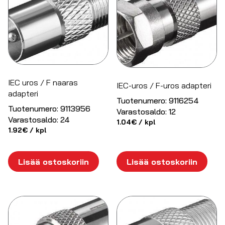
IEC uros / F naaras
IEC-uros / F-uros adapteri
adapteri
Tuotenumero:
9116254
Tuotenumero:
9113956
Varastosaldo:
12
Varastosaldo:
24
1.04
€
/ kpl
1.92
€
/ kpl
Lisää ostoskoriin
Lisää ostoskoriin