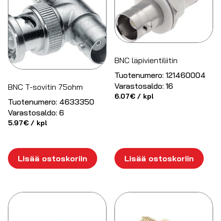
BNC läpivientiliitin
Tuotenumero:
121460004
Varastosaldo:
16
BNC T-sovitin 75ohm
6.07
€
/ kpl
Tuotenumero:
4633350
Varastosaldo:
6
5.97
€
/ kpl
Lisää ostoskoriin
Lisää ostoskoriin