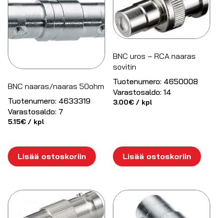
BNC uros – RCA naaras
sovitin
Tuotenumero:
4650008
BNC naaras/naaras 50ohm
Varastosaldo:
14
Tuotenumero:
4633319
3.00
€
/ kpl
Varastosaldo:
7
5.15
€
/ kpl
Lisää ostoskoriin
Lisää ostoskoriin