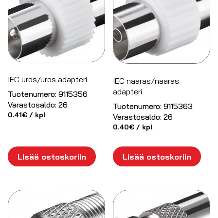
IEC uros/uros adapteri
IEC naaras/naaras
adapteri
Tuotenumero:
9115356
Varastosaldo:
26
Tuotenumero:
9115363
0.41
€
/ kpl
Varastosaldo:
26
0.40
€
/ kpl
Lisää ostoskoriin
Lisää ostoskoriin