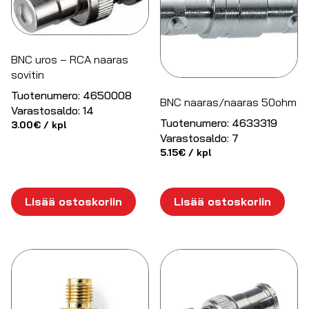
BNC uros – RCA naaras
sovitin
Tuotenumero:
4650008
BNC naaras/naaras 50ohm
Varastosaldo:
14
Tuotenumero:
4633319
3.00
€
/ kpl
Varastosaldo:
7
5.15
€
/ kpl
Lisää ostoskoriin
Lisää ostoskoriin