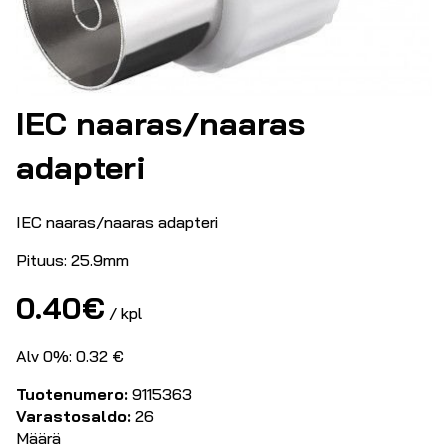
IEC naaras/naaras
adapteri
IEC naaras/naaras adapteri
Pituus: 25.9mm
0.40
€
/ kpl
Alv 0%: 0.32 €
Tuotenumero:
9115363
Varastosaldo:
26
Määrä