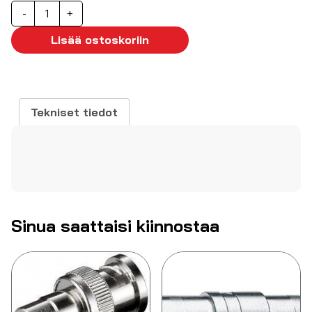
IEC
-
+
naaras/naaras
adapteri
Lisää ostoskoriin
määrä
Tekniset tiedot
Sinua saattaisi kiinnostaa