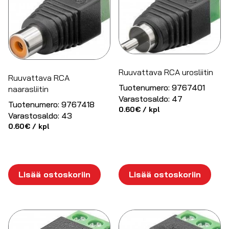
Ruuvattava RCA urosliitin
Ruuvattava RCA
Tuotenumero:
9767401
naarasliitin
Varastosaldo:
47
Tuotenumero:
9767418
0.60
€
/ kpl
Varastosaldo:
43
0.60
€
/ kpl
Lisää ostoskoriin
Lisää ostoskoriin