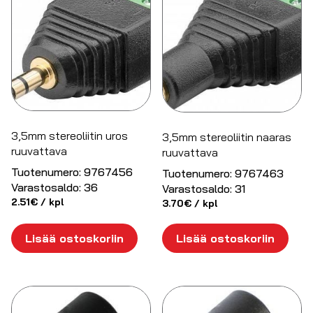
3,5mm stereoliitin uros
3,5mm stereoliitin naaras
ruuvattava
ruuvattava
Tuotenumero:
9767456
Tuotenumero:
9767463
Varastosaldo:
36
Varastosaldo:
31
2.51
€
/ kpl
3.70
€
/ kpl
Lisää ostoskoriin
Lisää ostoskoriin