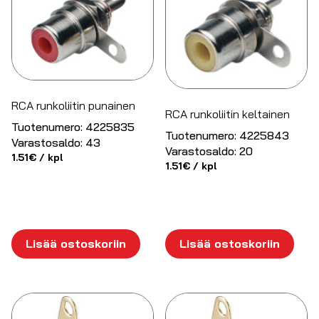
RCA runkoliitin punainen
RCA runkoliitin keltainen
Tuotenumero:
4225835
Tuotenumero:
4225843
Varastosaldo:
43
Varastosaldo:
20
1.51
€
/ kpl
1.51
€
/ kpl
Lisää ostoskoriin
Lisää ostoskoriin