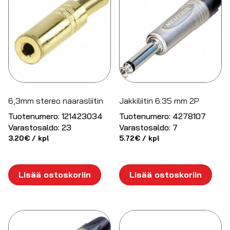
6,3mm stereo naarasliitin
Jakkiliitin 6.35 mm 2P
Tuotenumero:
121423034
Tuotenumero:
4278107
Varastosaldo:
23
Varastosaldo:
7
3.20
€
/ kpl
5.72
€
/ kpl
Lisää ostoskoriin
Lisää ostoskoriin