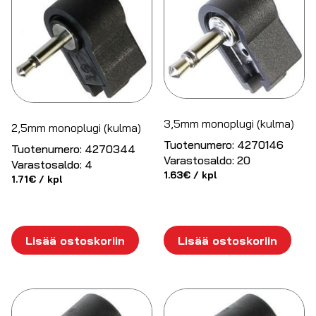
3,5mm monoplugi (kulma)
2,5mm monoplugi (kulma)
Tuotenumero:
4270146
Tuotenumero:
4270344
Varastosaldo:
20
Varastosaldo:
4
1.63
€
/ kpl
1.71
€
/ kpl
Lisää ostoskoriin
Lisää ostoskoriin