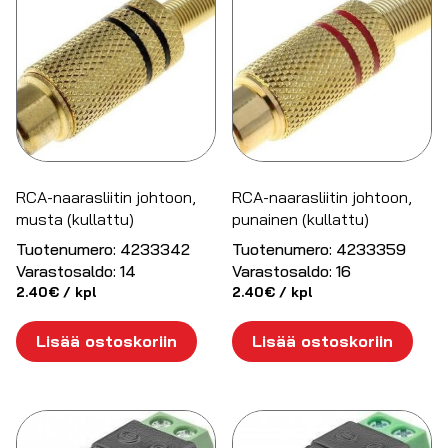
RCA-naarasliitin johtoon,
RCA-naarasliitin johtoon,
musta (kullattu)
punainen (kullattu)
Tuotenumero:
4233342
Tuotenumero:
4233359
Varastosaldo:
14
Varastosaldo:
16
2.40
€
/ kpl
2.40
€
/ kpl
Lisää ostoskoriin
Lisää ostoskoriin