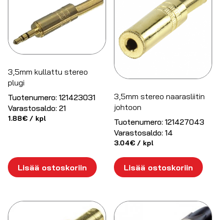
3,5mm kullattu stereo
plugi
3,5mm stereo naarasliitin
Tuotenumero:
121423031
johtoon
Varastosaldo:
21
1.88
€
/ kpl
Tuotenumero:
121427043
Varastosaldo:
14
3.04
€
/ kpl
Lisää ostoskoriin
Lisää ostoskoriin