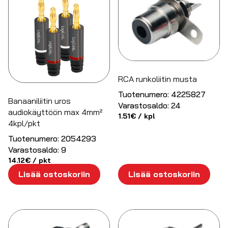
RCA runkoliitin musta
Tuotenumero:
4225827
Banaaniliitin uros
Varastosaldo:
24
audiokäyttöön max 4mm²
1.51
€
/ kpl
4kpl/pkt
Tuotenumero:
2054293
Varastosaldo:
9
14.12
€
/ pkt
Lisää ostoskoriin
Lisää ostoskoriin