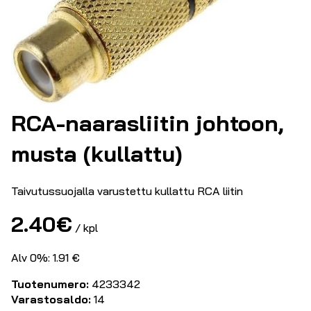
RCA-naarasliitin johtoon,
musta (kullattu)
Taivutussuojalla varustettu kullattu RCA liitin
2.40
€
/ kpl
Alv 0%: 1.91 €
Tuotenumero:
4233342
Varastosaldo:
14