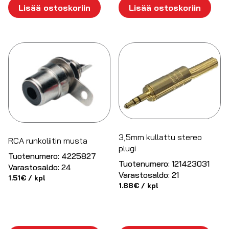
Lisää ostoskoriin
Lisää ostoskoriin
3,5mm kullattu stereo
RCA runkoliitin musta
plugi
Tuotenumero:
4225827
Tuotenumero:
121423031
Varastosaldo:
24
Varastosaldo:
21
1.51
€
/ kpl
1.88
€
/ kpl