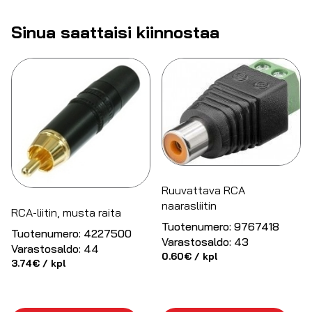
Sinua saattaisi kiinnostaa
Ruuvattava RCA
naarasliitin
RCA-liitin, musta raita
Tuotenumero:
9767418
Tuotenumero:
4227500
Varastosaldo:
43
Varastosaldo:
44
0.60
€
/ kpl
3.74
€
/ kpl