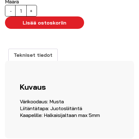
Määrä
RCA-
-
+
naarasliitin
johtoon,
Lisää ostoskoriin
musta
(kullattu)
määrä
Tekniset tiedot
Kuvaus
Värikoodaus: Musta
Liitäntätapa: Juotosliitäntä
Kaapelille: Halkaisijaltaan max 5mm