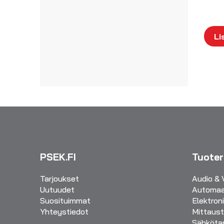
Li
PSEK.FI
Tuote
Tarjoukset
Audio & 
Uutuudet
Automaa
Suosituimmat
Elektron
Yhteystiedot
Mittaust
Sähkötar