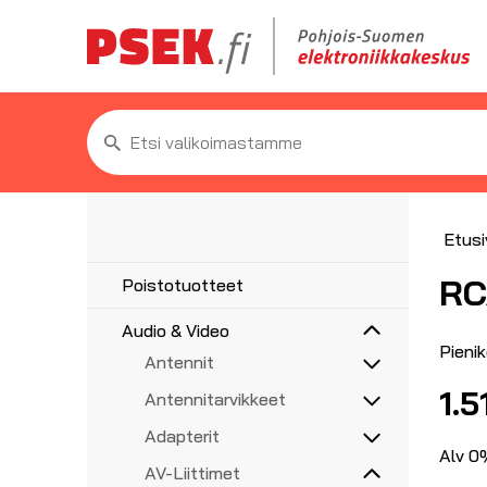
Etsi:
Etusi
RC
Poistotuotteet
Audio & Video
Pieni
Antennit
5G/4G/3G/GPS
1.5
Antennitarvikkeet
UHF, VHF, FM
Asennustarvikkeet
Adapterit
Haaroittimet, jakajat
Alv 0%
Audioadapterit
AV-Liittimet
Koaksiaalikaapelit liittimillä