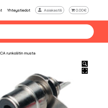
at
Yhteystiedot
Asiakastili
0.00€
CA runkoliitin musta