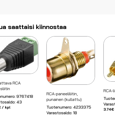
ua saattaisi kiinnostaa
attava RCA
liitin
RCA-li
RCA-paneeliliitin,
enumero:
9767418
Tuote
punainen (kullattu)
tosaldo:
43
Varas
Tuotenumero:
4233375
€
/ kpl
3.74
€
Varastosaldo:
18