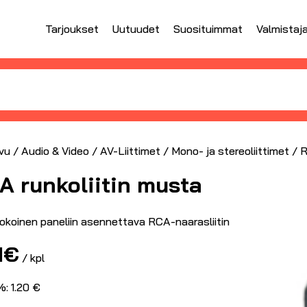
Tarjoukset
Uutuudet
Suosituimmat
Valmistaj
vu
/
Audio & Video
/
AV-Liittimet
/
Mono- ja stereoliittimet
/ R
A runkoliitin musta
kokoinen paneliin asennettava RCA-naarasliitin
1
€
/ kpl
: 1.20 €