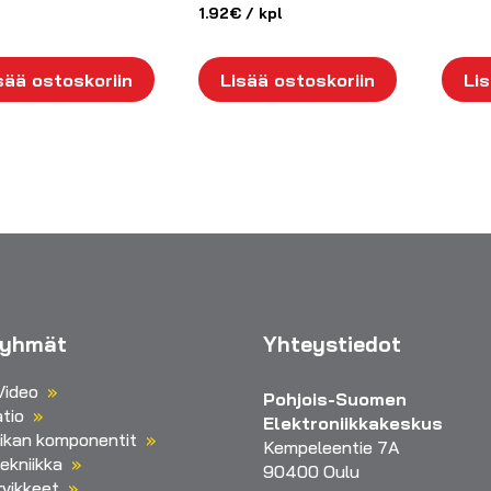
1.92
€
/ kpl
sää ostoskoriin
Lisää ostoskoriin
Lis
ryhmät
Yhteystiedot
Video
Pohjois-Suomen
tio
Elektroniikkakeskus
iikan komponentit
Kempeleentie 7A
ekniikka
90400 Oulu
vikkeet