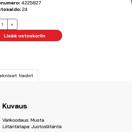
enumero:
4225827
stosaldo:
24
ä
CA
+
unkoliitin
usta
Lisää ostoskoriin
äärä
ekniset tiedot
Kuvaus
Värikoodaus: Musta
Liitäntätapa: Juotosliitäntä