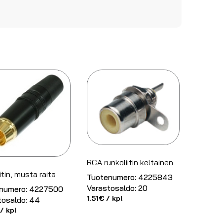
RCA runkoliitin keltainen
itin, musta raita
Tuotenumero:
4225843
Varastosaldo:
20
numero:
4227500
1.51
€
/ kpl
tosaldo:
44
/ kpl