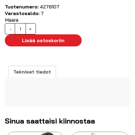
Tuotenumero:
4278107
Varastosaldo:
7
Määrä
Jakkiliitin
-
+
6.35
mm
Lisää ostoskoriin
2P
määrä
Tekniset tiedot
Sinua saattaisi kiinnostaa