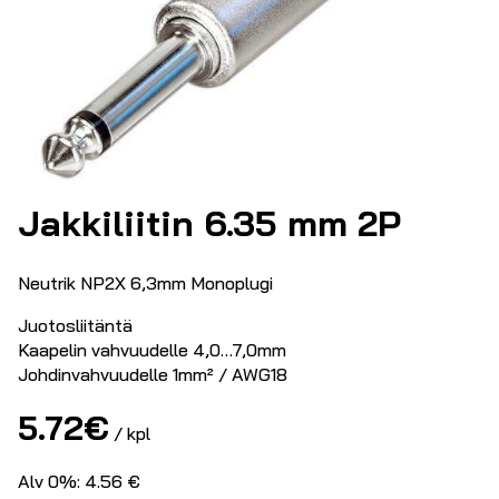
Jakkiliitin 6.35 mm 2P
Neutrik NP2X 6,3mm Monoplugi
Juotosliitäntä
Kaapelin vahvuudelle 4,0…7,0mm
Johdinvahvuudelle 1mm² / AWG18
5.72
€
/ kpl
Alv 0%: 4.56 €