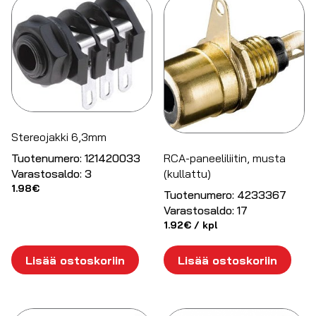
Stereojakki 6,3mm
RCA-paneeliliitin, musta
Tuotenumero:
121420033
(kullattu)
Varastosaldo:
3
1.98
€
Tuotenumero:
4233367
Varastosaldo:
17
1.92
€
/ kpl
Lisää ostoskoriin
Lisää ostoskoriin