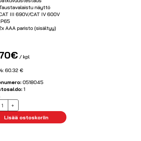
Jatkuvuustestaus
Taustavalaistu näyttö
CAT III 690V/CAT IV 600V
IP65
2x AAA paristo (sisältyy)
.70
€
/ kpl
%: 60.32 €
enumero:
0518045
stosaldo:
1
ä
T18D
+
ännitteenkoetin,
AT
Lisää ostoskoriin
V
00V
P65