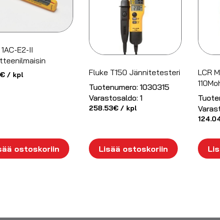
 1AC-E2-II
tteenilmaisin
Fluke T150 Jännitetesteri
LCR Mi
€
/ kpl
110Mo
Tuotenumero:
1030315
Varastosaldo:
1
Tuote
258.53
€
/ kpl
Varas
124.0
sää ostoskoriin
Lisää ostoskoriin
Lis