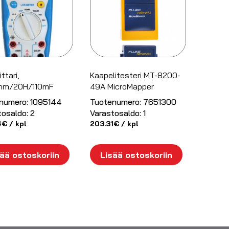
ttari,
Kaapelitesteri MT-8200-
hm/20H/110mF
49A MicroMapper
numero:
1095144
Tuotenumero:
7651300
tosaldo:
2
Varastosaldo:
1
4
€
/ kpl
203.31
€
/ kpl
ää ostoskoriin
Lisää ostoskoriin