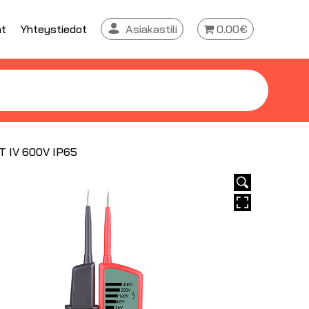
at
Yhteystiedot
Asiakastili
0.00€
AT IV 600V IP65