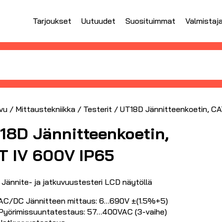
Tarjoukset
Uutuudet
Suosituimmat
Valmistaj
vu
/
Mittaustekniikka
/
Testerit
/ UT18D Jännitteenkoetin, C
18D Jännitteenkoetin,
T IV 600V IP65
 Jännite- ja jatkuvuustesteri LCD näytöllä
AC/DC Jännitteen mittaus: 6…690V ±(1.5%+5)
Pyörimissuuntatestaus: 57…400VAC (3-vaihe)