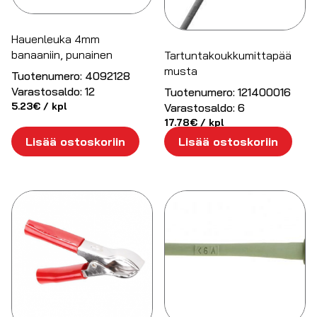
Hauenleuka 4mm
banaaniin, punainen
Tartuntakoukkumittapää
musta
Tuotenumero:
4092128
Varastosaldo:
12
Tuotenumero:
121400016
5.23
€
/ kpl
Varastosaldo:
6
17.78
€
/ kpl
Lisää ostoskoriin
Lisää ostoskoriin