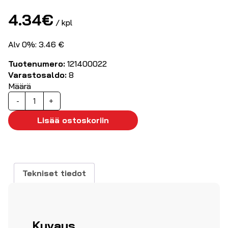
4.34
€
/ kpl
Alv 0%: 3.46 €
Tuotenumero:
121400022
Varastosaldo:
8
Määrä
Hauenleuka
-
+
punaisella
kumisuojalla
Lisää ostoskoriin
määrä
Tekniset tiedot
Kuvaus