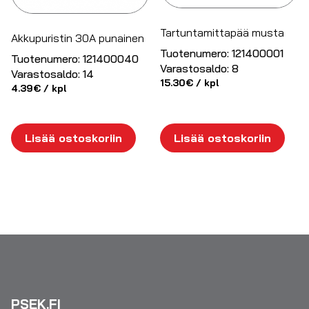
Tartuntamittapää musta
Akkupuristin 30A punainen
Tuotenumero:
121400001
Tuotenumero:
121400040
Varastosaldo:
8
Varastosaldo:
14
15.30
€
/ kpl
4.39
€
/ kpl
Lisää ostoskoriin
Lisää ostoskoriin
PSEK.FI